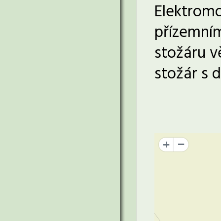
Elektrom
přízemním
stožáru vě
stožár s 
+