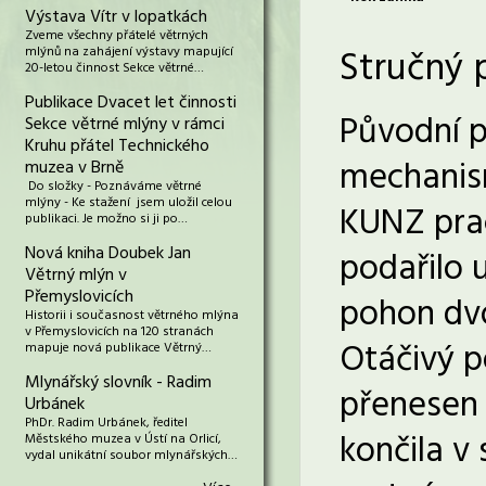
Výstava Vítr v lopatkách
Zveme všechny přátelé větrných
Stručný 
mlýnů na zahájení výstavy mapující
20-letou činnost Sekce větrné…
Publikace Dvacet let činnosti
Původní p
Sekce větrné mlýny v rámci
Kruhu přátel Technického
mechanism
muzea v Brně
Do složky - Poznáváme větrné
mlýny - Ke stažení jsem uložil celou
KUNZ prac
publikaci. Je možno si ji po…
Nová kniha Doubek Jan
podařilo 
Větrný mlýn v
Přemyslovicích
pohon dvo
Historii i současnost větrného mlýna
v Přemyslovicích na 120 stranách
Otáčivý p
mapuje nová publikace Větrný…
Mlynářský slovník - Radim
přenesen 
Urbánek
PhDr. Radim Urbánek, ředitel
končila v
Městského muzea v Ústí na Orlicí,
vydal unikátní soubor mlynářských…