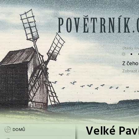
Otázky tov
•
•
Z čeho 
Zobrazit
Velké Pavl
DOMŮ