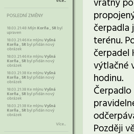
vratný po
Více...
propojený
POSLEDNÍ ZMĚNY
čerpadla
18.03. 21:48 Mlýn
Korňa , SR
byl
upraven
terénu. P
18.03. 21:46 Ke mlýnu
Vyšná
Korňa , SR
byl přidán nový
obrázek
čerpadel 
18.03. 21:46 Ke mlýnu
Vyšná
Korňa , SR
byl přidán nový
výtlačné v
obrázek
18.03. 21:38 Ke mlýnu
Vyšná
hodinu.
Korňa , SR
byl přidán nový
obrázek
Čerpadlo 
18.03. 21:38 Ke mlýnu
Vyšná
Korňa , SR
byl přidán nový
obrázek
pravideln
18.03. 21:38 Ke mlýnu
Vyšná
Korňa , SR
byl přidán nový
odčerpává
obrázek
Více...
Později v