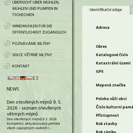
ÜBERSICHT ÜBER MÜHLEN,
MÜHLEN UND PUMPEN IN
Identifikační údaje
TSCHECHIEN
WINDMÜHLEN FÜR DIE
Adresa
ÖFFENTLICHKEIT ZUGÄNGLICH
POZNÁVÁME MLÝNY
Okres
SEKCE VĚTRNÉ MLÝNY
Katalogové číslo
Katastrální území
KONTAKT
GPS
Mapová značka
NEWS
Poloha vůči obci
Den otevřených mlýnů 9. 5.
Číslo kulturní pam
2026 - seznam otevřených
větrných mlýnů
Přístupnost
Den otevřených mlýnů 9. 5. 2026
Rok stavby
Kompletní, aktualizovaný přehled
všech zapojených vodních i…
Rok zániku