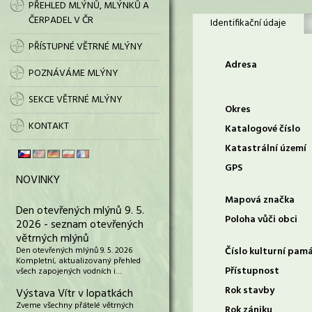
PŘEHLED MLÝNŮ, MLÝNKŮ A
ČERPADEL V ČR
Identifikační údaje
PŘÍSTUPNÉ VĚTRNÉ MLÝNY
Adresa
POZNÁVÁME MLÝNY
SEKCE VĚTRNÉ MLÝNY
Okres
KONTAKT
Katalogové číslo
Katastrální území
GPS
NOVINKY
Mapová značka
Den otevřených mlýnů 9. 5.
Poloha vůči obci
2026 - seznam otevřených
větrných mlýnů
Den otevřených mlýnů 9. 5. 2026
Číslo kulturní pam
Kompletní, aktualizovaný přehled
Přístupnost
všech zapojených vodních i…
Rok stavby
Výstava Vítr v lopatkách
Zveme všechny přátelé větrných
Rok zániku