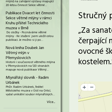
mlýnů na zahájení výstavy mapující
20-letou činnost Sekce větrné…
Stručný 
Publikace Dvacet let činnosti
Sekce větrné mlýny v rámci
Kruhu přátel Technického
„Za sanat
muzea v Brně
Do složky - Poznáváme větrné
mlýny - Ke stažení jsem uložil celou
čerpající
publikaci. Je možno si ji po…
Nová kniha Doubek Jan
ovocné šk
Větrný mlýn v
Přemyslovicích
kostelem.“
Historii i současnost větrného mlýna
v Přemyslovicích na 120 stranách
mapuje nová publikace Větrný…
Mlynářský slovník - Radim
Urbánek
PhDr. Radim Urbánek, ředitel
+
Městského muzea v Ústí na Orlicí,
vydal unikátní soubor mlynářských…
Více...