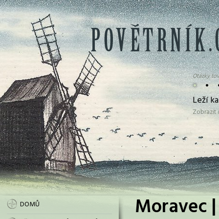
Otázky tov
•
•
Leží k
Zobrazit
Moravec |
DOMŮ