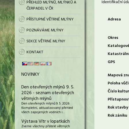
Identifikační úd
PŘEHLED MLÝNŮ, MLÝNKŮ A
ČERPADEL V ČR
PŘÍSTUPNÉ VĚTRNÉ MLÝNY
Adresa
POZNÁVÁME MLÝNY
Okres
SEKCE VĚTRNÉ MLÝNY
Katalogové
KONTAKT
Katastráln
GPS
NOVINKY
Mapová zn
Poloha vůči
Den otevřených mlýnů 9. 5.
Číslo kultu
2026 - seznam otevřených
větrných mlýnů
Přístupnos
Den otevřených mlýnů 9. 5. 2026
Rok stavby
Kompletní, aktualizovaný přehled
všech zapojených vodních i…
Rok zániku
Výstava Vítr v lopatkách
Zveme všechny přátelé větrných