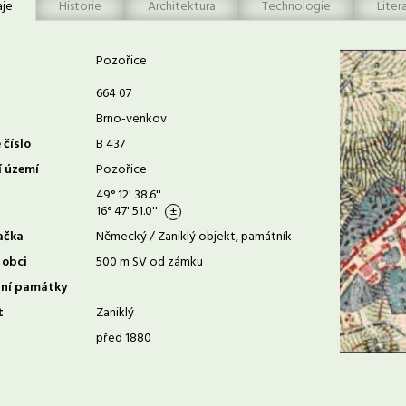
aje
Historie
Architektura
Technologie
Liter
Pozořice
664 07
Brno-venkov
 číslo
B 437
í území
Pozořice
49° 12' 38.6''
16° 47' 51.0''
ačka
Německý / Zaniklý objekt, památník
 obci
500 m SV od zámku
rní památky
t
Zaniklý
před 1880