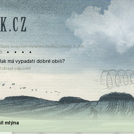
Otázky tovaryšské mlynářské zkoušky, Lehovec, A. 1936:
•
•
•
•
•
Jak má vypadati dobré obilí?
Zobrazit odpověď
il mlýna