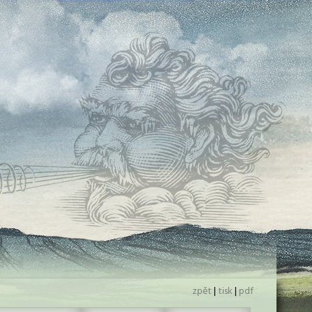
zpět
|
tisk
|
pdf