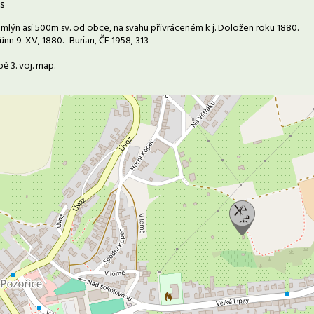
s
 mlýn asi 500m sv. od obce, na svahu přivráceném k j. Doložen roku 1880.
nn 9-XV, 1880.- Burian, ČE 1958, 313
ě 3. voj. map.