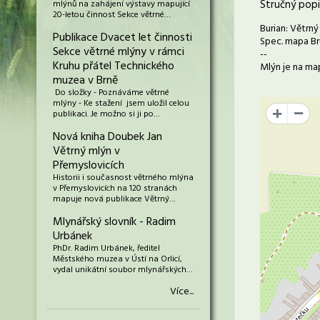
Stručný popi
mlýnů na zahájení výstavy mapující
20-letou činnost Sekce větrné…
Burian: Větrný
Publikace Dvacet let činnosti
Spec. mapa Brü
Sekce větrné mlýny v rámci
--
Kruhu přátel Technického
Mlýn je na map
muzea v Brně
Do složky - Poznáváme větrné
mlýny - Ke stažení jsem uložil celou
publikaci. Je možno si ji po…
+
Nová kniha Doubek Jan
Větrný mlýn v
Přemyslovicích
Historii i současnost větrného mlýna
v Přemyslovicích na 120 stranách
mapuje nová publikace Větrný…
Mlynářský slovník - Radim
Urbánek
PhDr. Radim Urbánek, ředitel
Městského muzea v Ústí na Orlicí,
vydal unikátní soubor mlynářských…
Více...