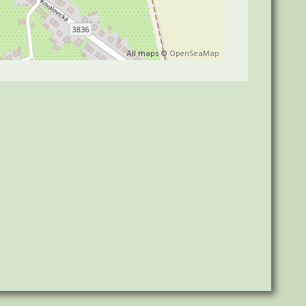
All maps ©
OpenSeaMap