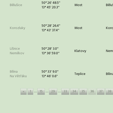
50° 26' 48.5''
Bělušice
Most
Bělu
13° 45' 20.3''
50° 28' 26.4''
Korozluky
Most
Koro
13° 43' 37.4''
Líšnice
50° 28' 3.0''
Klatovy
Nem
Nemilkov
13° 36' 59.0''
Bílina
50° 33' 9.0''
Teplice
Bílin
Na Větřáku
13° 46' 0.6''
«
1
…
15
…
29
…
33
34
35
36
37
38