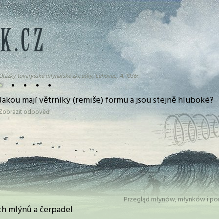
Otázky tovaryšské mlynářské zkoušky, Lehovec, A. 1936:
•
•
•
•
•
Jakou mají větrníky (remiše) formu a jsou stejně hluboké?
Zobrazit odpověď
Przegląd młynów, młynków i po
h mlýnů a čerpadel