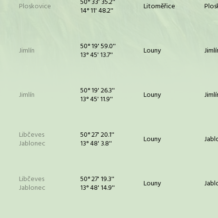
50° 33' 35.2''
Ploskovice
Litoměřice
Plos
14° 11' 48.2''
50° 19' 59.0''
Jimlín
Louny
Jimlí
13° 45' 13.7''
50° 19' 26.3''
Jimlín
Louny
Jimlí
13° 45' 11.9''
Libčeves
50° 27' 20.1''
Louny
Jabl
Jablonec
13° 48' 3.8''
Libčeves
50° 27' 19.3''
Louny
Jabl
Jablonec
13° 48' 14.9''