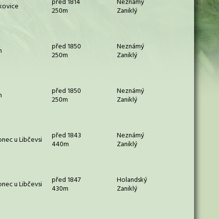
před 1814
Neznámý
kovice
250m
Zaniklý
před 1850
Neznámý
n
250m
Zaniklý
před 1850
Neznámý
n
250m
Zaniklý
před 1843
Neznámý
onec u Libčevsi
440m
Zaniklý
před 1847
Holandský
onec u Libčevsi
430m
Zaniklý