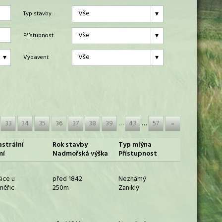
Vše
Typ stavby:
Vše
Přístupnost:
Vše
Vybavení:
33
34
35
36
37
38
39
…
43
…
57
»
strální
Rok stavby
Typ mlýna
mí
Nadmořská výška
Přístupnost
šice u
před 1842
Neznámý
měřic
250m
Zaniklý