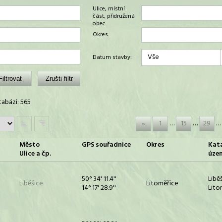
Ulice, místní
část, přidružená
obec:
Okres:
Vše
Datum stavby:
abázi: 565
«
1
…
15
…
29
…
Město
GPS souřadnice
Okres
Kata
Ulice a čp.
úze
50° 34' 11.4''
Libě
Liběšice
Litoměřice
14° 17' 28.9''
Lito