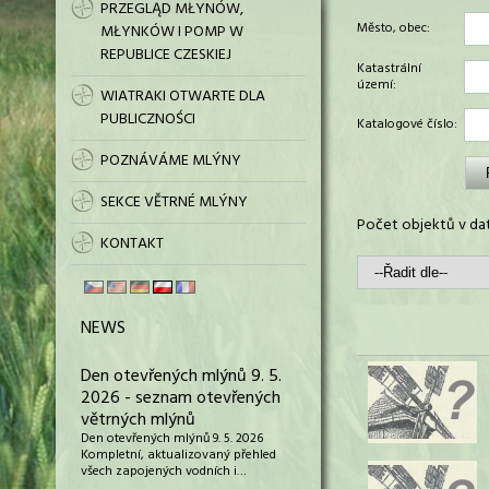
PRZEGLĄD MŁYNÓW,
Město, obec:
MŁYNKÓW I POMP W
REPUBLICE CZESKIEJ
Katastrální
území:
WIATRAKI OTWARTE DLA
PUBLICZNOŚCI
Katalogové číslo:
POZNÁVÁME MLÝNY
SEKCE VĚTRNÉ MLÝNY
Počet objektů v dat
KONTAKT
NEWS
Den otevřených mlýnů 9. 5.
2026 - seznam otevřených
větrných mlýnů
Den otevřených mlýnů 9. 5. 2026
Kompletní, aktualizovaný přehled
všech zapojených vodních i…