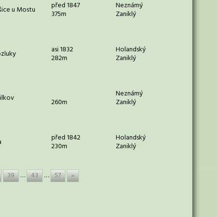
před 1847
Neznámý
šice u Mostu
375m
Zaniklý
asi 1832
Holandský
zluky
282m
Zaniklý
Neznámý
ilkov
260m
Zaniklý
před 1842
Holandský
a
230m
Zaniklý
39
…
43
…
57
»