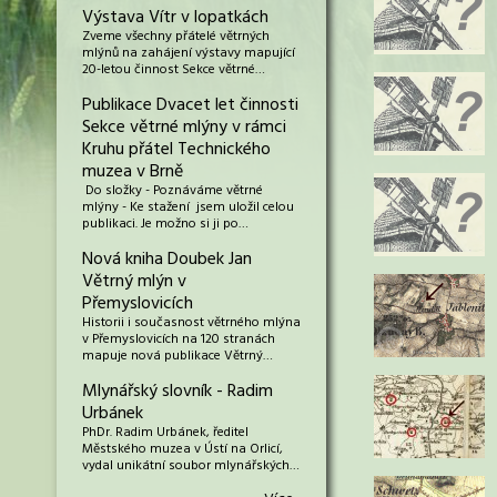
Výstava Vítr v lopatkách
Zveme všechny přátelé větrných
mlýnů na zahájení výstavy mapující
20-letou činnost Sekce větrné…
Publikace Dvacet let činnosti
Sekce větrné mlýny v rámci
Kruhu přátel Technického
muzea v Brně
Do složky - Poznáváme větrné
mlýny - Ke stažení jsem uložil celou
publikaci. Je možno si ji po…
Nová kniha Doubek Jan
Větrný mlýn v
Přemyslovicích
Historii i současnost větrného mlýna
v Přemyslovicích na 120 stranách
mapuje nová publikace Větrný…
Mlynářský slovník - Radim
Urbánek
PhDr. Radim Urbánek, ředitel
Městského muzea v Ústí na Orlicí,
vydal unikátní soubor mlynářských…