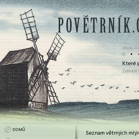
Otázky tov
•
•
Které 
Zobrazit
DOMŮ
Seznam větrných mlýn