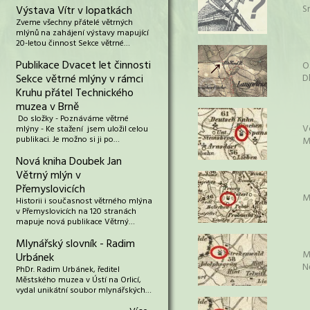
S
Výstava Vítr v lopatkách
Zveme všechny přátelé větrných
mlýnů na zahájení výstavy mapující
20-letou činnost Sekce větrné…
Publikace Dvacet let činnosti
O
Sekce větrné mlýny v rámci
D
Kruhu přátel Technického
muzea v Brně
Do složky - Poznáváme větrné
V
mlýny - Ke stažení jsem uložil celou
publikaci. Je možno si ji po…
M
Nová kniha Doubek Jan
Větrný mlýn v
Přemyslovicích
M
Historii i současnost větrného mlýna
v Přemyslovicích na 120 stranách
mapuje nová publikace Větrný…
Mlynářský slovník - Radim
M
Urbánek
N
PhDr. Radim Urbánek, ředitel
Městského muzea v Ústí na Orlicí,
vydal unikátní soubor mlynářských…