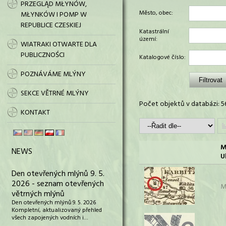
PRZEGLĄD MŁYNÓW,
Město, obec:
MŁYNKÓW I POMP W
REPUBLICE CZESKIEJ
Katastrální
území:
WIATRAKI OTWARTE DLA
PUBLICZNOŚCI
Katalogové číslo:
POZNÁVÁME MLÝNY
SEKCE VĚTRNÉ MLÝNY
Počet objektů v databázi: 5
KONTAKT
M
NEWS
U
Den otevřených mlýnů 9. 5.
2026 - seznam otevřených
M
větrných mlýnů
Den otevřených mlýnů 9. 5. 2026
Kompletní, aktualizovaný přehled
všech zapojených vodních i…