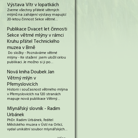
Výstava Vítr v lopatkách
Zveme všechny přátelé větrných
mlýnů na zahájení výstavy mapující
20-letou činnost Sekce větrné…
Publikace Dvacet let činnosti
Sekce větrné mlýny v rámci
Kruhu přátel Technického
muzea v Brně
Do složky - Poznáváme větrné
mlýny - Ke stažení jsem uložil celou
publikaci. Je možno si ji po…
Nová kniha Doubek Jan
Větrný mlýn v
Přemyslovicích
Historii i současnost větrného mlýna
v Přemyslovicích na 120 stranách
mapuje nová publikace Větrný…
Mlynářský slovník - Radim
Urbánek
PhDr. Radim Urbánek, ředitel
Městského muzea v Ústí na Orlicí,
vydal unikátní soubor mlynářských…