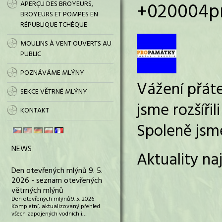
+020004pm
APERÇU DES BROYEURS,
BROYEURS ET POMPES EN
RÉPUBLIQUE TCHÈQUE
MOULINS À VENT OUVERTS AU
PUBLIC
POZNÁVÁME MLÝNY
Vážení přát
SEKCE VĚTRNÉ MLÝNY
jsme rozšíři
KONTAKT
Spoleně jsme
NEWS
Aktuality na
Den otevřených mlýnů 9. 5.
2026 - seznam otevřených
větrných mlýnů
Den otevřených mlýnů 9. 5. 2026
Kompletní, aktualizovaný přehled
všech zapojených vodních i…