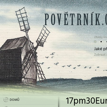
Otázky tov
•
•
Jaké p
Zobrazit
17pm30Eur
DOMŮ