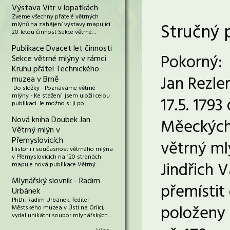
Výstava Vítr v lopatkách
Zveme všechny přátelé větrných
Stručný 
mlýnů na zahájení výstavy mapující
20-letou činnost Sekce větrné…
Publikace Dvacet let činnosti
Pokorný:
Sekce větrné mlýny v rámci
Kruhu přátel Technického
Jan Rezle
muzea v Brně
Do složky - Poznáváme větrné
mlýny - Ke stažení jsem uložil celou
17.5. 1793
publikaci. Je možno si ji po…
Nová kniha Doubek Jan
Měeckých 
Větrný mlýn v
Přemyslovicích
větrný ml
Historii i současnost větrného mlýna
v Přemyslovicích na 120 stranách
Jindřich 
mapuje nová publikace Větrný…
Mlynářský slovník - Radim
přemístit
Urbánek
PhDr. Radim Urbánek, ředitel
položeny 
Městského muzea v Ústí na Orlicí,
vydal unikátní soubor mlynářských…