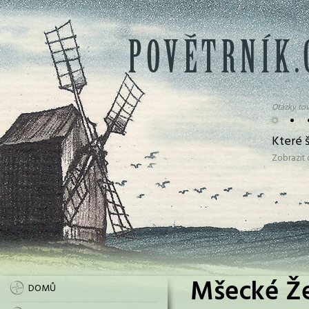
Otázky tov
•
•
Které š
Zobrazit
Mšecké Že
DOMŮ