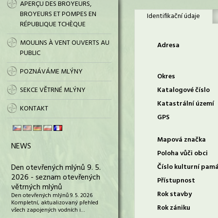
APERÇU DES BROYEURS,
BROYEURS ET POMPES EN
Identifikační údaje
RÉPUBLIQUE TCHÈQUE
MOULINS À VENT OUVERTS AU
Adresa
PUBLIC
POZNÁVÁME MLÝNY
Okres
SEKCE VĚTRNÉ MLÝNY
Katalogové číslo
Katastrální území
KONTAKT
GPS
Mapová značka
NEWS
Poloha vůči obci
Den otevřených mlýnů 9. 5.
Číslo kulturní pam
2026 - seznam otevřených
Přístupnost
větrných mlýnů
Rok stavby
Den otevřených mlýnů 9. 5. 2026
Kompletní, aktualizovaný přehled
Rok zániku
všech zapojených vodních i…