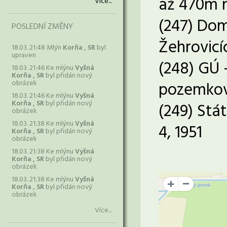
až 470m 
Více...
(247) Dom
POSLEDNÍ ZMĚNY
Žehrovicí
18.03. 21:48 Mlýn
Korňa , SR
byl
upraven
(248) GÚ 
18.03. 21:46 Ke mlýnu
Vyšná
Korňa , SR
byl přidán nový
obrázek
pozemkové
18.03. 21:46 Ke mlýnu
Vyšná
Korňa , SR
byl přidán nový
(249) Stát
obrázek
18.03. 21:38 Ke mlýnu
Vyšná
4, 1951
Korňa , SR
byl přidán nový
obrázek
18.03. 21:38 Ke mlýnu
Vyšná
Korňa , SR
byl přidán nový
obrázek
18.03. 21:38 Ke mlýnu
Vyšná
+
Korňa , SR
byl přidán nový
obrázek
Více...