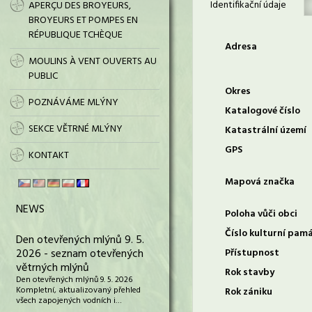
Identifikační údaje
APERÇU DES BROYEURS,
BROYEURS ET POMPES EN
RÉPUBLIQUE TCHÈQUE
Adresa
MOULINS À VENT OUVERTS AU
PUBLIC
Okres
POZNÁVÁME MLÝNY
Katalogové číslo
SEKCE VĚTRNÉ MLÝNY
Katastrální území
GPS
KONTAKT
Mapová značka
NEWS
Poloha vůči obci
Číslo kulturní pam
Den otevřených mlýnů 9. 5.
2026 - seznam otevřených
Přístupnost
větrných mlýnů
Rok stavby
Den otevřených mlýnů 9. 5. 2026
Kompletní, aktualizovaný přehled
Rok zániku
všech zapojených vodních i…