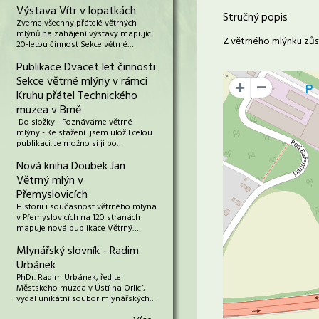
Výstava Vítr v lopatkách
Stručný popis
Zveme všechny přátelé větrných
mlýnů na zahájení výstavy mapující
Z větrného mlýnku zůst
20-letou činnost Sekce větrné…
Publikace Dvacet let činnosti
Sekce větrné mlýny v rámci
+
Kruhu přátel Technického
muzea v Brně
Do složky - Poznáváme větrné
mlýny - Ke stažení jsem uložil celou
publikaci. Je možno si ji po…
Nová kniha Doubek Jan
Větrný mlýn v
Přemyslovicích
Historii i současnost větrného mlýna
v Přemyslovicích na 120 stranách
mapuje nová publikace Větrný…
Mlynářský slovník - Radim
Urbánek
PhDr. Radim Urbánek, ředitel
Městského muzea v Ústí na Orlicí,
vydal unikátní soubor mlynářských…