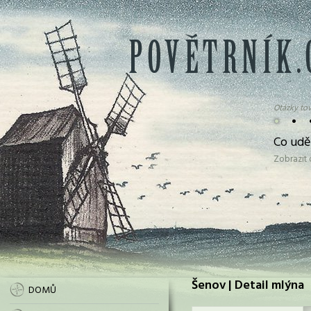
Otázky tov
•
•
Co udě
Zobrazit
Šenov | Detail mlýna
DOMŮ