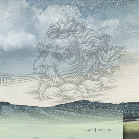
zpět
|
tisk
|
pdf