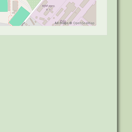
All maps ©
OpenSeaMap