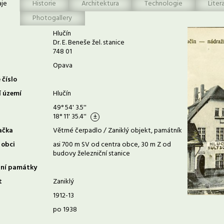
aje
Historie
Architektura
Technologie
Liter
Photogallery
Hlučín
Dr. E. Beneše žel. stanice
748 01
Opava
 číslo
í území
Hlučín
49° 54' 3.5''
18° 11' 35.4''
ačka
Větrné čerpadlo / Zaniklý objekt, památník
 obci
asi 700 m SV od centra obce, 30 m Z od
budovy železniční stanice
rní památky
t
Zaniklý
1912-13
po 1938