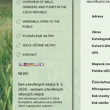
Identifikační úd
OVERVIEW OF MILLS,
GRINDERS AND PUMPS IN THE
CZECH REPUBLIC
Adresa
WINDMILLS OPEN TO THE
PUBLIC
Okres
POZNÁVÁME MLÝNY
Katalogové
SEKCE VĚTRNÉ MLÝNY
Katastráln
GPS
KONTAKT
Mapová zn
Poloha vůči
NEWS
Číslo kultu
Den otevřených mlýnů 9. 5.
2026 - seznam otevřených
Přístupnos
větrných mlýnů
Rok stavby
Den otevřených mlýnů 9. 5. 2026
Kompletní, aktualizovaný přehled
Rok zániku
všech zapojených vodních i…