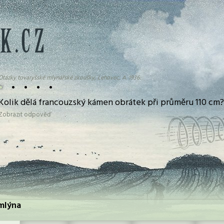
Otázky tovaryšské mlynářské zkoušky, Lehovec, A. 1936:
•
•
•
•
•
Kolik dělá francouzský kámen obrátek při průměru 110 cm?
Zobrazit odpověď
 mlýna