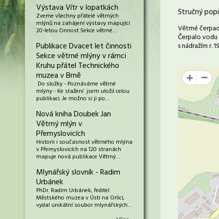
Výstava Vítr v lopatkách
Stručný popi
Zveme všechny přátelé větrných
mlýnů na zahájení výstavy mapující
Větrné čerpad
20-letou činnost Sekce větrné…
Čerpalo vodu
Publikace Dvacet let činnosti
s nádražím r. 
Sekce větrné mlýny v rámci
Kruhu přátel Technického
muzea v Brně
+
Do složky - Poznáváme větrné
mlýny - Ke stažení jsem uložil celou
publikaci. Je možno si ji po…
Nová kniha Doubek Jan
Větrný mlýn v
Přemyslovicích
Historii i současnost větrného mlýna
v Přemyslovicích na 120 stranách
mapuje nová publikace Větrný…
Mlynářský slovník - Radim
Urbánek
PhDr. Radim Urbánek, ředitel
Městského muzea v Ústí na Orlicí,
vydal unikátní soubor mlynářských…