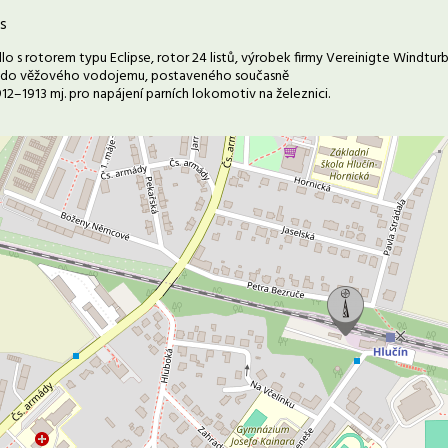
s
lo s rotorem typu Eclipse, rotor 24 listů, výrobek firmy Vereinigte Windtur
 do věžového vodojemu, postaveného současně
1912–1913 mj. pro napájení parních lokomotiv na železnici.