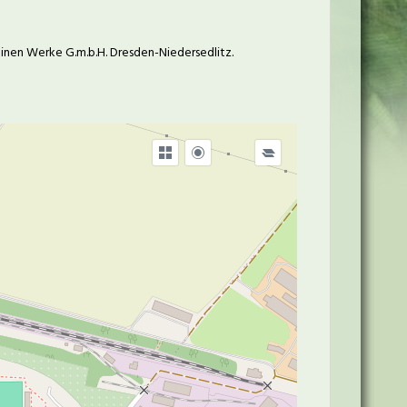
binen Werke G.m.b.H. Dresden-Niedersedlitz.