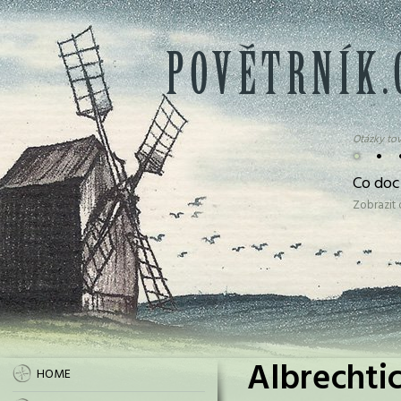
Otázky tov
•
•
Co doc
Zobrazit
Albrechtic
HOME