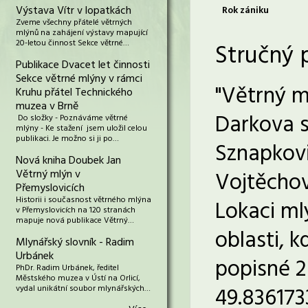
Výstava Vítr v lopatkách
Rok zániku
Zveme všechny přátelé větrných
mlýnů na zahájení výstavy mapující
20-letou činnost Sekce větrné…
Stručný 
Publikace Dvacet let činnosti
Sekce větrné mlýny v rámci
"Větrný m
Kruhu přátel Technického
muzea v Brně
Darkova s
Do složky - Poznáváme větrné
mlýny - Ke stažení jsem uložil celou
publikaci. Je možno si ji po…
Sznapkovi
Nová kniha Doubek Jan
Větrný mlýn v
Vojtěchovs
Přemyslovicích
Historii i současnost větrného mlýna
Lokaci ml
v Přemyslovicích na 120 stranách
mapuje nová publikace Větrný…
oblasti, 
Mlynářský slovník - Radim
Urbánek
popisné 2 
PhDr. Radim Urbánek, ředitel
Městského muzea v Ústí na Orlicí,
49.836173
vydal unikátní soubor mlynářských…