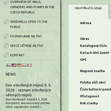
OVERVIEW OF MILLS,
GRINDERS AND PUMPS IN THE
Identifikační údaje
CZECH REPUBLIC
WINDMILLS OPEN TO THE
Adresa
PUBLIC
POZNÁVÁME MLÝNY
Okres
SEKCE VĚTRNÉ MLÝNY
Katalogové číslo
Katastrální území
KONTAKT
GPS
Mapová značka
NEWS
Poloha vůči obci
Den otevřených mlýnů 9. 5.
Číslo kulturní pam
2026 - seznam otevřených
větrných mlýnů
Přístupnost
Den otevřených mlýnů 9. 5. 2026
Rok stavby
Kompletní, aktualizovaný přehled
všech zapojených vodních i…