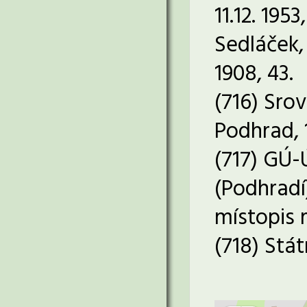
11.12. 195
Sedláček,
1908, 43.
(716) Sro
Podhrad, 1
(717) GÚ-Ú
(Podhradí
místopis 
(718) Stát