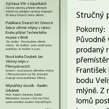
Výstava Vítr v lopatkách
Zveme všechny přátelé větrných
Stručný 
mlýnů na zahájení výstavy mapující
20-letou činnost Sekce větrné…
Publikace Dvacet let činnosti
Pokorný:
Sekce větrné mlýny v rámci
Kruhu přátel Technického
Původně v
muzea v Brně
Do složky - Poznáváme větrné
mlýny - Ke stažení jsem uložil celou
prodaný r
publikaci. Je možno si ji po…
Nová kniha Doubek Jan
přemístěn
Větrný mlýn v
Přemyslovicích
František
Historii i současnost větrného mlýna
v Přemyslovicích na 120 stranách
bodu Veli
mapuje nová publikace Větrný…
Mlynářský slovník - Radim
mlýně. Z 
Urbánek
PhDr. Radim Urbánek, ředitel
lomů post
Městského muzea v Ústí na Orlicí,
vydal unikátní soubor mlynářských…