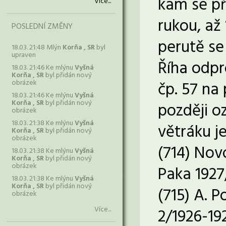
kam se př
Více...
rukou, až 
POSLEDNÍ ZMĚNY
perutě se 
18.03. 21:48 Mlýn
Korňa , SR
byl
upraven
Říha odpr
18.03. 21:46 Ke mlýnu
Vyšná
Korňa , SR
byl přidán nový
obrázek
čp. 57 na
18.03. 21:46 Ke mlýnu
Vyšná
Korňa , SR
byl přidán nový
později o
obrázek
18.03. 21:38 Ke mlýnu
Vyšná
větráku je
Korňa , SR
byl přidán nový
obrázek
(714) Nov
18.03. 21:38 Ke mlýnu
Vyšná
Korňa , SR
byl přidán nový
obrázek
Paka 1927,
18.03. 21:38 Ke mlýnu
Vyšná
Korňa , SR
byl přidán nový
(715) A. 
obrázek
Více...
2/1926-192