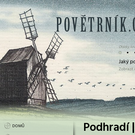
Otázky tov
•
•
Jaký p
Zobrazit
Podhradí |
DOMŮ