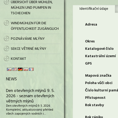
ÜBERSICHT ÜBER MÜHLEN,
MÜHLEN UND PUMPEN IN
Identifikační údaje
TSCHECHIEN
WINDMÜHLEN FÜR DIE
Adresa
ÖFFENTLICHKEIT ZUGÄNGLICH
POZNÁVÁME MLÝNY
Okres
SEKCE VĚTRNÉ MLÝNY
Katalogové číslo
Katastrální území
KONTAKT
GPS
Mapová značka
NEWS
Poloha vůči obci
Den otevřených mlýnů 9. 5.
Číslo kulturní pam
2026 - seznam otevřených
Přístupnost
větrných mlýnů
Rok stavby
Den otevřených mlýnů 9. 5. 2026
Kompletní, aktualizovaný přehled
všech zapojených vodních i…
Rok zániku