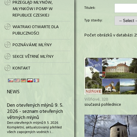
PRZEGLĄD MŁYNÓW,
Titulek:
MŁYNKÓW I POMP W
REPUBLICE CZESKIEJ
Typ stavby:
WIATRAKI OTWARTE DLA
PUBLICZNOŚCI
Počet obrázků v databázi: 2
POZNÁVÁME MLÝNY
SEKCE VĚTRNÉ MLÝNY
KONTAKT
NEWS
Višňové, 320
Den otevřených mlýnů 9. 5.
současná pohlednice
2026 - seznam otevřených
větrných mlýnů
Den otevřených mlýnů 9. 5. 2026
Kompletní, aktualizovaný přehled
všech zapojených vodních i…