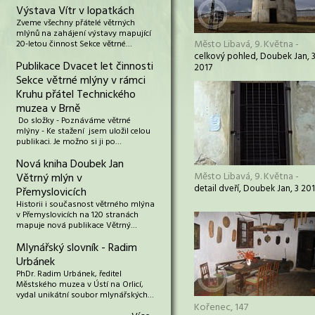
Výstava Vítr v lopatkách
Zveme všechny přátelé větrných
mlýnů na zahájení výstavy mapující
Město Libavá, 9. Května -
20-letou činnost Sekce větrné…
celkový pohled, Doubek Jan, 
Publikace Dvacet let činnosti
2017
Sekce větrné mlýny v rámci
Kruhu přátel Technického
muzea v Brně
Do složky - Poznáváme větrné
mlýny - Ke stažení jsem uložil celou
publikaci. Je možno si ji po…
Nová kniha Doubek Jan
Město Libavá, 9. Května -
Větrný mlýn v
detail dveří, Doubek Jan, 3 20
Přemyslovicích
Historii i současnost větrného mlýna
v Přemyslovicích na 120 stranách
mapuje nová publikace Větrný…
Mlynářský slovník - Radim
Urbánek
PhDr. Radim Urbánek, ředitel
Městského muzea v Ústí na Orlicí,
vydal unikátní soubor mlynářských…
Kořenec, 147