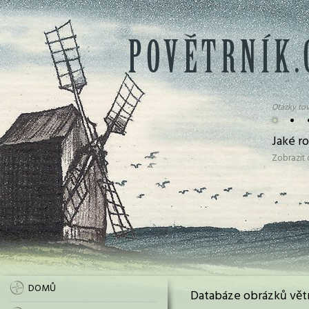
Otázky tov
•
•
Jaké ro
Zobrazit
DOMŮ
Databáze obrázků vět