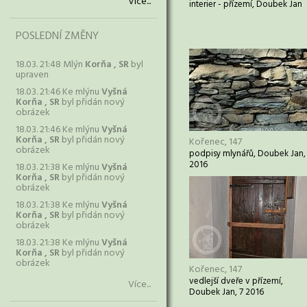
Více...
interier - přízemí, Doubek Jan
POSLEDNÍ ZMĚNY
18.03. 21:48 Mlýn
Korňa , SR
byl
upraven
18.03. 21:46 Ke mlýnu
Vyšná
Korňa , SR
byl přidán nový
obrázek
18.03. 21:46 Ke mlýnu
Vyšná
Korňa , SR
byl přidán nový
Kořenec, 147
obrázek
podpisy mlynářů, Doubek Jan,
2016
18.03. 21:38 Ke mlýnu
Vyšná
Korňa , SR
byl přidán nový
obrázek
18.03. 21:38 Ke mlýnu
Vyšná
Korňa , SR
byl přidán nový
obrázek
18.03. 21:38 Ke mlýnu
Vyšná
Korňa , SR
byl přidán nový
obrázek
Kořenec, 147
vedlejší dveře v přízemí,
Více...
Doubek Jan, 7 2016