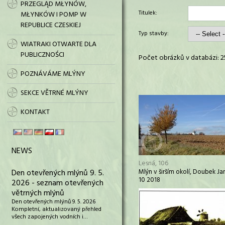
PRZEGLĄD MŁYNÓW,
Titulek:
MŁYNKÓW I POMP W
REPUBLICE CZESKIEJ
Typ stavby:
WIATRAKI OTWARTE DLA
PUBLICZNOŚCI
Počet obrázků v databázi: 2
POZNÁVÁME MLÝNY
SEKCE VĚTRNÉ MLÝNY
KONTAKT
NEWS
Lesná, 106
Den otevřených mlýnů 9. 5.
Mlýn v širším okolí, Doubek Ja
10 2018
2026 - seznam otevřených
větrných mlýnů
Den otevřených mlýnů 9. 5. 2026
Kompletní, aktualizovaný přehled
všech zapojených vodních i…