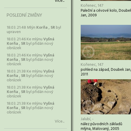
Více...
Kořenec, 147
Paleční a cévové kolo, Doube
POSLEDNÍ ZMĚNY
Jan, 2009
18.03. 21:48 Mlýn
Korňa , SR
byl
upraven
18.03. 21:46 Ke mlýnu
Vyšná
Korňa , SR
byl přidán nový
obrázek
18.03. 21:46 Ke mlýnu
Vyšná
Korňa , SR
byl přidán nový
obrázek
Kořenec, 147
pohled na západ, Doubek Jan
18.03. 21:38 Ke mlýnu
Vyšná
2011
Korňa , SR
byl přidán nový
obrázek
18.03. 21:38 Ke mlýnu
Vyšná
Korňa , SR
byl přidán nový
obrázek
18.03. 21:38 Ke mlýnu
Vyšná
Korňa , SR
byl přidán nový
obrázek
Jalubí, -
Více...
nález původních základů
mlýna, Malovaný, 2005