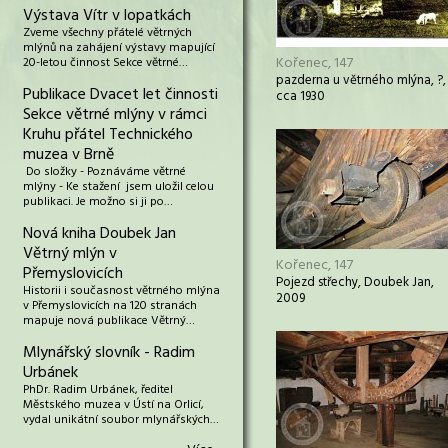
Výstava Vítr v lopatkách
Zveme všechny přátelé větrných
mlýnů na zahájení výstavy mapující
Kořenec, 147
20-letou činnost Sekce větrné…
pazderna u větrného mlýna, ?,
Publikace Dvacet let činnosti
cca 1930
Sekce větrné mlýny v rámci
Kruhu přátel Technického
muzea v Brně
Do složky - Poznáváme větrné
mlýny - Ke stažení jsem uložil celou
publikaci. Je možno si ji po…
Nová kniha Doubek Jan
Větrný mlýn v
Kořenec, 147
Přemyslovicích
Pojezd střechy, Doubek Jan,
Historii i současnost větrného mlýna
2009
v Přemyslovicích na 120 stranách
mapuje nová publikace Větrný…
Mlynářský slovník - Radim
Urbánek
PhDr. Radim Urbánek, ředitel
Městského muzea v Ústí na Orlicí,
vydal unikátní soubor mlynářských…