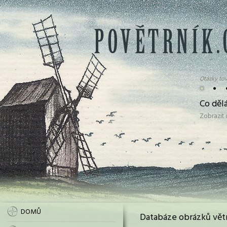
Otázky tov
•
•
Co děl
Zobrazit
DOMŮ
Databáze obrázků vět