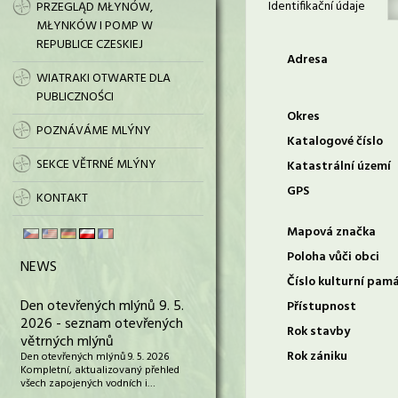
Identifikační údaje
PRZEGLĄD MŁYNÓW,
MŁYNKÓW I POMP W
REPUBLICE CZESKIEJ
Adresa
WIATRAKI OTWARTE DLA
PUBLICZNOŚCI
Okres
POZNÁVÁME MLÝNY
Katalogové číslo
SEKCE VĚTRNÉ MLÝNY
Katastrální území
GPS
KONTAKT
Mapová značka
Poloha vůči obci
NEWS
Číslo kulturní pam
Den otevřených mlýnů 9. 5.
Přístupnost
2026 - seznam otevřených
Rok stavby
větrných mlýnů
Rok zániku
Den otevřených mlýnů 9. 5. 2026
Kompletní, aktualizovaný přehled
všech zapojených vodních i…