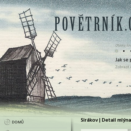
Otázky tov
•
•
Jak se 
Zobrazit
Sirákov | Detail mlýna
DOMŮ