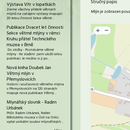
Stručný popis
Výstava Vítr v lopatkách
Zveme všechny přátelé větrných
Mlýn je zobrazen pouze
mlýnů na zahájení výstavy mapující
20-letou činnost Sekce větrné…
Publikace Dvacet let činnosti
+
Sekce větrné mlýny v rámci
Kruhu přátel Technického
muzea v Brně
Do složky - Poznáváme větrné
mlýny - Ke stažení jsem uložil celou
publikaci. Je možno si ji po…
Nová kniha Doubek Jan
Větrný mlýn v
Přemyslovicích
Historii i současnost větrného mlýna
v Přemyslovicích na 120 stranách
mapuje nová publikace Větrný…
Mlynářský slovník - Radim
Urbánek
PhDr. Radim Urbánek, ředitel
Městského muzea v Ústí na Orlicí,
vydal unikátní soubor mlynářských…