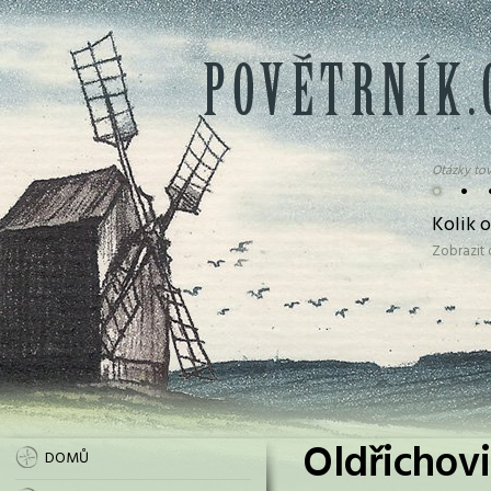
Otázky tov
•
•
Kolik 
Zobrazit
Oldřichovi
DOMŮ