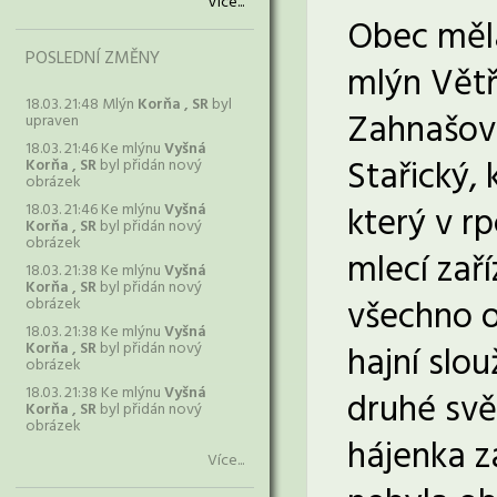
Více...
Obec měla
POSLEDNÍ ZMĚNY
mlýn Větř
18.03. 21:48 Mlýn
Korňa , SR
byl
Zahnašovi
upraven
18.03. 21:46 Ke mlýnu
Vyšná
Stařický,
Korňa , SR
byl přidán nový
obrázek
který v r
18.03. 21:46 Ke mlýnu
Vyšná
Korňa , SR
byl přidán nový
obrázek
mlecí zař
18.03. 21:38 Ke mlýnu
Vyšná
Korňa , SR
byl přidán nový
všechno o
obrázek
18.03. 21:38 Ke mlýnu
Vyšná
Korňa , SR
byl přidán nový
hajní slou
obrázek
18.03. 21:38 Ke mlýnu
Vyšná
druhé svět
Korňa , SR
byl přidán nový
obrázek
hájenka z
Více...