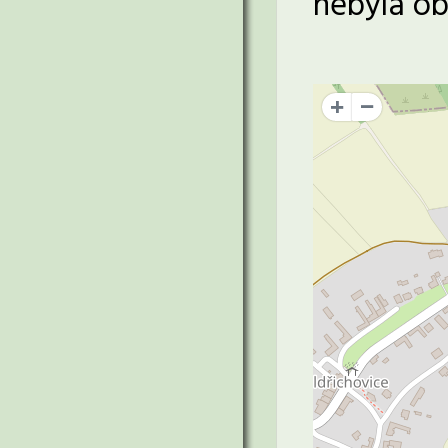
nebyla o
+