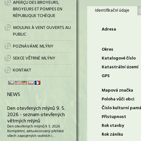
APERÇU DES BROYEURS,
BROYEURS ET POMPES EN
Identifikační údaje
RÉPUBLIQUE TCHÈQUE
MOULINS À VENT OUVERTS AU
Adresa
PUBLIC
POZNÁVÁME MLÝNY
Okres
SEKCE VĚTRNÉ MLÝNY
Katalogové číslo
Katastrální území
KONTAKT
GPS
Mapová značka
NEWS
Poloha vůči obci
Den otevřených mlýnů 9. 5.
Číslo kulturní pam
2026 - seznam otevřených
Přístupnost
větrných mlýnů
Rok stavby
Den otevřených mlýnů 9. 5. 2026
Kompletní, aktualizovaný přehled
Rok zániku
všech zapojených vodních i…