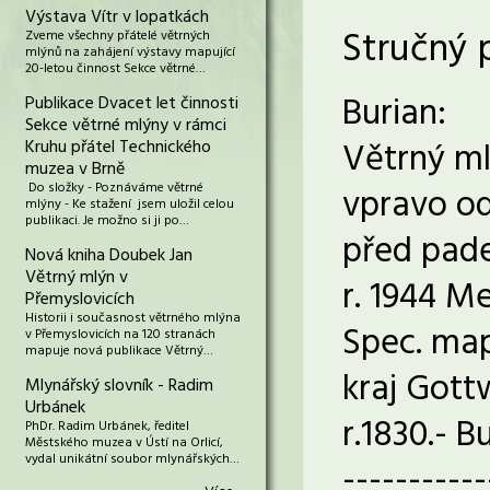
Výstava Vítr v lopatkách
Stručný 
Zveme všechny přátelé větrných
mlýnů na zahájení výstavy mapující
20-letou činnost Sekce větrné…
Burian:
Publikace Dvacet let činnosti
Sekce větrné mlýny v rámci
Větrný ml
Kruhu přátel Technického
muzea v Brně
Do složky - Poznáváme větrné
vpravo od 
mlýny - Ke stažení jsem uložil celou
publikaci. Je možno si ji po…
před pades
Nová kniha Doubek Jan
Větrný mlýn v
r. 1944 M
Přemyslovicích
Historii i současnost větrného mlýna
Spec. map
v Přemyslovicích na 120 stranách
mapuje nová publikace Větrný…
kraj Gott
Mlynářský slovník - Radim
Urbánek
r.1830.- B
PhDr. Radim Urbánek, ředitel
Městského muzea v Ústí na Orlicí,
vydal unikátní soubor mlynářských…
-----------