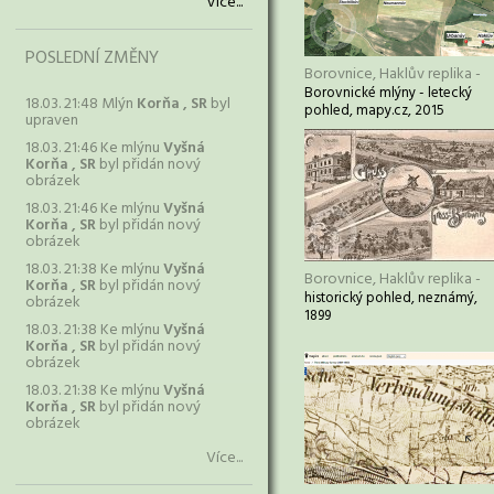
Více...
POSLEDNÍ ZMĚNY
Borovnice, Haklův replika -
Borovnické mlýny - letecký
18.03. 21:48 Mlýn
Korňa , SR
byl
pohled, mapy.cz, 2015
upraven
18.03. 21:46 Ke mlýnu
Vyšná
Korňa , SR
byl přidán nový
obrázek
18.03. 21:46 Ke mlýnu
Vyšná
Korňa , SR
byl přidán nový
obrázek
18.03. 21:38 Ke mlýnu
Vyšná
Borovnice, Haklův replika -
Korňa , SR
byl přidán nový
historický pohled, neznámý,
obrázek
1899
18.03. 21:38 Ke mlýnu
Vyšná
Korňa , SR
byl přidán nový
obrázek
18.03. 21:38 Ke mlýnu
Vyšná
Korňa , SR
byl přidán nový
obrázek
Více...