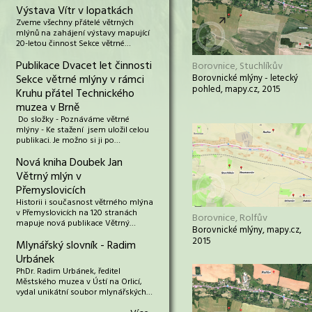
Výstava Vítr v lopatkách
Zveme všechny přátelé větrných
mlýnů na zahájení výstavy mapující
20-letou činnost Sekce větrné…
Publikace Dvacet let činnosti
Borovnice, Stuchlíkův
Sekce větrné mlýny v rámci
Borovnické mlýny - letecký
pohled, mapy.cz, 2015
Kruhu přátel Technického
muzea v Brně
Do složky - Poznáváme větrné
mlýny - Ke stažení jsem uložil celou
publikaci. Je možno si ji po…
Nová kniha Doubek Jan
Větrný mlýn v
Přemyslovicích
Historii i současnost větrného mlýna
v Přemyslovicích na 120 stranách
Borovnice, Rolfův
mapuje nová publikace Větrný…
Borovnické mlýny, mapy.cz,
2015
Mlynářský slovník - Radim
Urbánek
PhDr. Radim Urbánek, ředitel
Městského muzea v Ústí na Orlicí,
vydal unikátní soubor mlynářských…