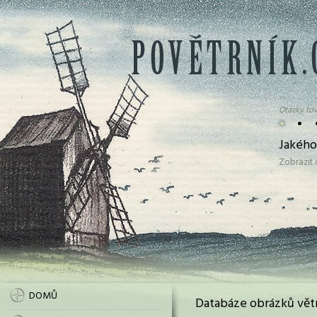
Otázky tov
•
•
Jakého
Zobrazit
DOMŮ
Databáze obrázků vět