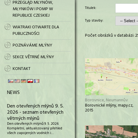
PRZEGLĄD MŁYNÓW,
Titulek:
MŁYNKÓW I POMP W
REPUBLICE CZESKIEJ
Typ stavby:
WIATRAKI OTWARTE DLA
PUBLICZNOŚCI
Počet obrázků v databázi: 2
POZNÁVÁME MLÝNY
SEKCE VĚTRNÉ MLÝNY
KONTAKT
NEWS
Borovnice, Neumannův
Den otevřených mlýnů 9. 5.
Borovnické mlýny, mapy.cz,
2015
2026 - seznam otevřených
větrných mlýnů
Den otevřených mlýnů 9. 5. 2026
Kompletní, aktualizovaný přehled
všech zapojených vodních i…