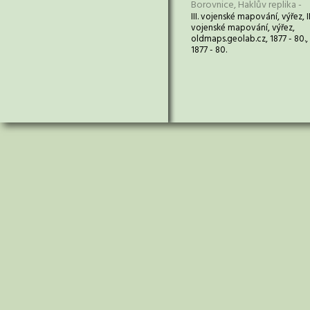
Borovnice, Haklův replika -
III. vojenské mapování, výřez, II
vojenské mapování, výřez,
oldmaps.geolab.cz, 1877 - 80.,
1877 - 80.