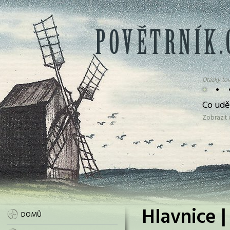
Otázky tov
•
•
Co udě
Zobrazit
Hlavnice |
DOMŮ