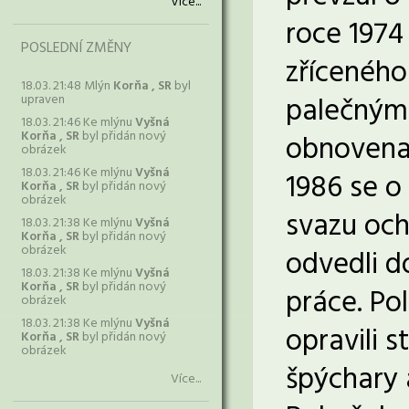
Více...
roce 1974
POSLEDNÍ ZMĚNY
zříceného 
18.03. 21:48 Mlýn
Korňa , SR
byl
palečnými
upraven
18.03. 21:46 Ke mlýnu
Vyšná
Korňa , SR
byl přidán nový
obnovena 
obrázek
18.03. 21:46 Ke mlýnu
Vyšná
1986 se o
Korňa , SR
byl přidán nový
obrázek
svazu och
18.03. 21:38 Ke mlýnu
Vyšná
Korňa , SR
byl přidán nový
obrázek
odvedli d
18.03. 21:38 Ke mlýnu
Vyšná
Korňa , SR
byl přidán nový
práce. Pol
obrázek
18.03. 21:38 Ke mlýnu
Vyšná
opravili s
Korňa , SR
byl přidán nový
obrázek
špýchary 
Více...