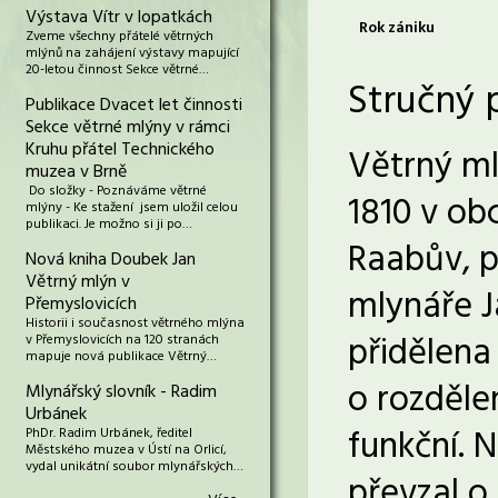
Výstava Vítr v lopatkách
Rok zániku
Zveme všechny přátelé větrných
mlýnů na zahájení výstavy mapující
20-letou činnost Sekce větrné…
Stručný 
Publikace Dvacet let činnosti
Sekce větrné mlýny v rámci
Kruhu přátel Technického
Větrný m
muzea v Brně
Do složky - Poznáváme větrné
1810 v ob
mlýny - Ke stažení jsem uložil celou
publikaci. Je možno si ji po…
Raabův, p
Nová kniha Doubek Jan
Větrný mlýn v
mlynáře J
Přemyslovicích
Historii i současnost větrného mlýna
přidělena
v Přemyslovicích na 120 stranách
mapuje nová publikace Větrný…
o rozděle
Mlynářský slovník - Radim
Urbánek
funkční. 
PhDr. Radim Urbánek, ředitel
Městského muzea v Ústí na Orlicí,
vydal unikátní soubor mlynářských…
převzal o 