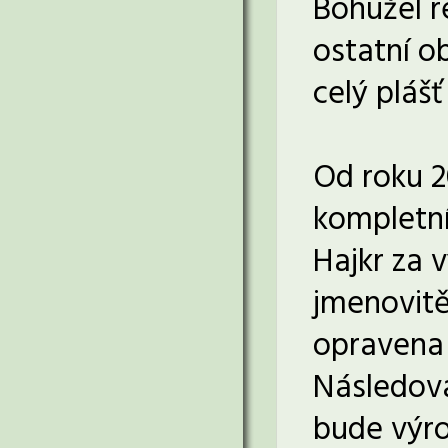
Bohužel re
ostatní o
celý plášť
Od roku 2
kompletní
Hajkr za 
jmenovitě
opravena 
Následova
bude výro