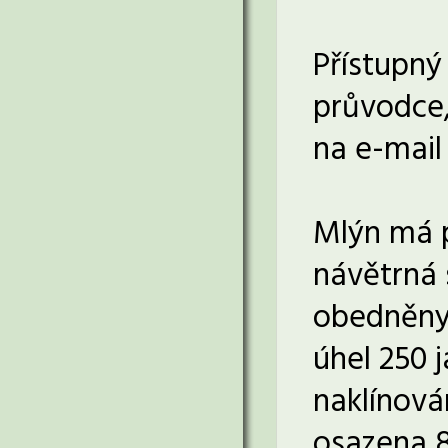
Přístupný
průvodce,
na e-mai
Mlýn má p
návětrná 
obedněny.
úhel 250 j
naklínová
osazena 8