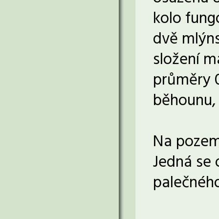
kolo fung
dvě mlýns
složení m
průměry 0,
běhounu, 
Na pozemk
Jedná se o
palečného