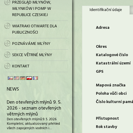
PRZEGLĄD MŁYNÓW,
MŁYNKÓW I POMP W
Identifikační údaje
REPUBLICE CZESKIEJ
WIATRAKI OTWARTE DLA
Adresa
PUBLICZNOŚCI
POZNÁVÁME MLÝNY
Okres
SEKCE VĚTRNÉ MLÝNY
Katalogové číslo
Katastrální území
KONTAKT
GPS
Mapová značka
NEWS
Poloha vůči obci
Den otevřených mlýnů 9. 5.
Číslo kulturní pam
2026 - seznam otevřených
větrných mlýnů
Přístupnost
Den otevřených mlýnů 9. 5. 2026
Kompletní, aktualizovaný přehled
Rok stavby
všech zapojených vodních i…