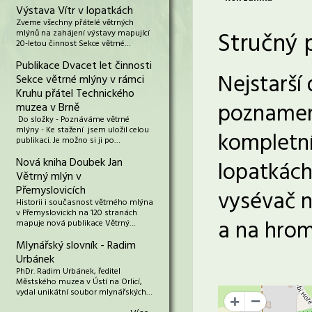
Výstava Vítr v lopatkách
Zveme všechny přátelé větrných
Stručný 
mlýnů na zahájení výstavy mapující
20-letou činnost Sekce větrné…
Publikace Dvacet let činnosti
Nejstarší
Sekce větrné mlýny v rámci
Kruhu přátel Technického
poznamena
muzea v Brně
Do složky - Poznáváme větrné
mlýny - Ke stažení jsem uložil celou
kompletní
publikaci. Je možno si ji po…
Nová kniha Doubek Jan
lopatkách
Větrný mlýn v
Přemyslovicích
vysévač n
Historii i současnost větrného mlýna
v Přemyslovicích na 120 stranách
a na hrom
mapuje nová publikace Větrný…
Mlynářský slovník - Radim
Urbánek
PhDr. Radim Urbánek, ředitel
Městského muzea v Ústí na Orlicí,
vydal unikátní soubor mlynářských…
+