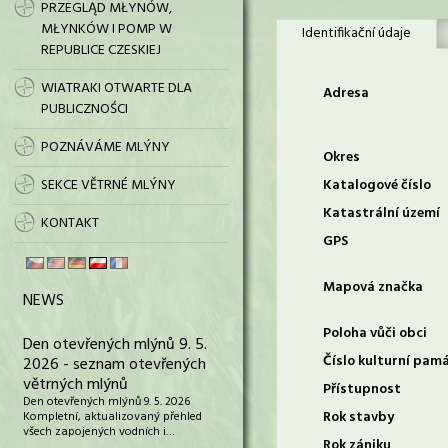
PRZEGLĄD MŁYNÓW,
MŁYNKÓW I POMP W
Identifikační údaje
REPUBLICE CZESKIEJ
WIATRAKI OTWARTE DLA
Adresa
PUBLICZNOŚCI
POZNÁVÁME MLÝNY
Okres
SEKCE VĚTRNÉ MLÝNY
Katalogové číslo
Katastrální území
KONTAKT
GPS
Mapová značka
NEWS
Poloha vůči obci
Den otevřených mlýnů 9. 5.
Číslo kulturní pam
2026 - seznam otevřených
větrných mlýnů
Přístupnost
Den otevřených mlýnů 9. 5. 2026
Rok stavby
Kompletní, aktualizovaný přehled
všech zapojených vodních i…
Rok zániku