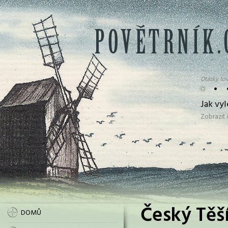
Otázky tov
•
•
Jak vy
Zobrazit
Český Těší
DOMŮ