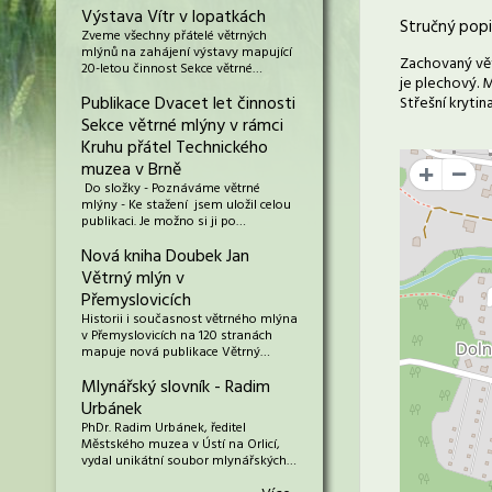
Výstava Vítr v lopatkách
Stručný popi
Zveme všechny přátelé větrných
mlýnů na zahájení výstavy mapující
Zachovaný vět
20-letou činnost Sekce větrné…
je plechový. 
Publikace Dvacet let činnosti
Střešní krytin
Sekce větrné mlýny v rámci
Kruhu přátel Technického
muzea v Brně
+
Do složky - Poznáváme větrné
mlýny - Ke stažení jsem uložil celou
publikaci. Je možno si ji po…
Nová kniha Doubek Jan
Větrný mlýn v
Přemyslovicích
Historii i současnost větrného mlýna
v Přemyslovicích na 120 stranách
mapuje nová publikace Větrný…
Mlynářský slovník - Radim
Urbánek
PhDr. Radim Urbánek, ředitel
Městského muzea v Ústí na Orlicí,
vydal unikátní soubor mlynářských…