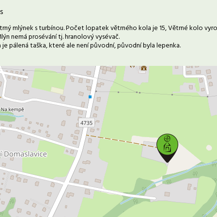
s
rný mlýnek s turbínou. Počet lopatek větrného kola je 15, Větrné kolo vyr
Mlýn nemá prosévání tj. hranolový vysévač.
a je pálená taška, které ale není původní, původní byla lepenka.