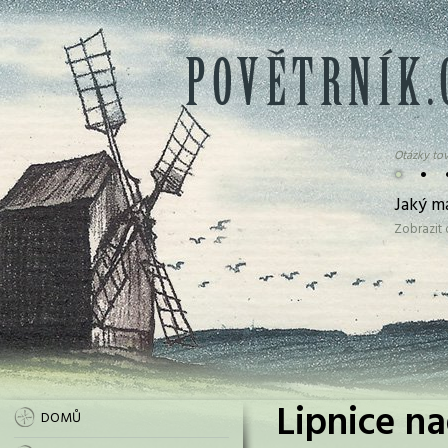
Otázky tov
•
•
Jaký m
Zobrazit
Lipnice na
DOMŮ