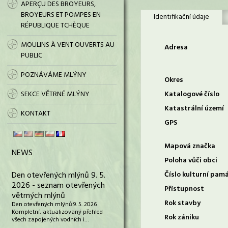
APERÇU DES BROYEURS,
BROYEURS ET POMPES EN
Identifikační údaje
RÉPUBLIQUE TCHÈQUE
MOULINS À VENT OUVERTS AU
Adresa
PUBLIC
POZNÁVÁME MLÝNY
Okres
SEKCE VĚTRNÉ MLÝNY
Katalogové číslo
Katastrální území
KONTAKT
GPS
Mapová značka
NEWS
Poloha vůči obci
Den otevřených mlýnů 9. 5.
Číslo kulturní pam
2026 - seznam otevřených
Přístupnost
větrných mlýnů
Rok stavby
Den otevřených mlýnů 9. 5. 2026
Kompletní, aktualizovaný přehled
Rok zániku
všech zapojených vodních i…