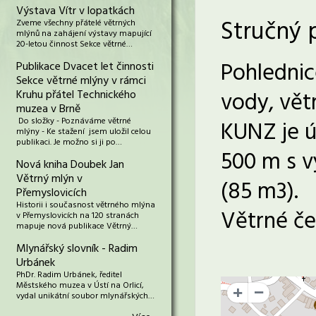
Výstava Vítr v lopatkách
Stručný 
Zveme všechny přátelé větrných
mlýnů na zahájení výstavy mapující
20-letou činnost Sekce větrné…
Pohlednic
Publikace Dvacet let činnosti
Sekce větrné mlýny v rámci
vody, vět
Kruhu přátel Technického
muzea v Brně
Do složky - Poznáváme větrné
KUNZ je ú
mlýny - Ke stažení jsem uložil celou
publikaci. Je možno si ji po…
500 m s v
Nová kniha Doubek Jan
Větrný mlýn v
(85 m3).
Přemyslovicích
Historii i současnost větrného mlýna
Větrné če
v Přemyslovicích na 120 stranách
mapuje nová publikace Větrný…
Mlynářský slovník - Radim
Urbánek
PhDr. Radim Urbánek, ředitel
Městského muzea v Ústí na Orlicí,
+
vydal unikátní soubor mlynářských…