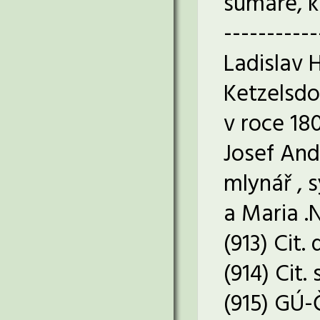
sumáře, k
-----------
Ladislav 
Ketzelsdo
v roce 18
Josef Ande
mlynář , 
a Maria .N
(913) Cit
(914) Cit
(915) GÚ-