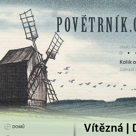
Otázky tov
•
•
Kolik 
Zobrazit
Vítězná | 
DOMŮ