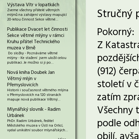
Výstava Vítr v lopatkách
Stručný 
Zveme všechny přátelé větrných
mlýnů na zahájení výstavy mapující
20-letou činnost Sekce větrné…
Pokorný:
Publikace Dvacet let činnosti
Sekce větrné mlýny v rámci
Z Katastrá
Kruhu přátel Technického
muzea v Brně
Do složky - Poznáváme větrné
pozdějšíc
mlýny - Ke stažení jsem uložil celou
publikaci. Je možno si ji po…
(912) čer
Nová kniha Doubek Jan
Větrný mlýn v
století v 
Přemyslovicích
Historii i současnost větrného mlýna
zatím zpr
v Přemyslovicích na 120 stranách
mapuje nová publikace Větrný…
Všechny t
Mlynářský slovník - Radim
Urbánek
podle odh
PhDr. Radim Urbánek, ředitel
Městského muzea v Ústí na Orlicí,
vydal unikátní soubor mlynářských…
obilí, av