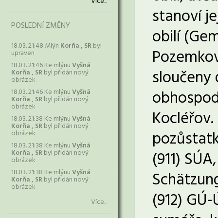
Více...
stanoví j
POSLEDNÍ ZMĚNY
obilí (Ge
18.03. 21:48 Mlýn
Korňa , SR
byl
Pozemková
upraven
18.03. 21:46 Ke mlýnu
Vyšná
sloučeny 
Korňa , SR
byl přidán nový
obrázek
obhospoda
18.03. 21:46 Ke mlýnu
Vyšná
Korňa , SR
byl přidán nový
obrázek
Kocléřov.
18.03. 21:38 Ke mlýnu
Vyšná
Korňa , SR
byl přidán nový
pozůstatk
obrázek
18.03. 21:38 Ke mlýnu
Vyšná
Korňa , SR
byl přidán nový
(911) SÚA,
obrázek
18.03. 21:38 Ke mlýnu
Vyšná
Schätzung
Korňa , SR
byl přidán nový
obrázek
(912) GÚ-
Více...