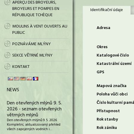
APERÇU DES BROYEURS,
BROYEURS ET POMPES EN
Identifikační údaje
RÉPUBLIQUE TCHÈQUE
MOULINS À VENT OUVERTS AU
Adresa
PUBLIC
POZNÁVÁME MLÝNY
Okres
SEKCE VĚTRNÉ MLÝNY
Katalogové číslo
Katastrální území
KONTAKT
GPS
Mapová značka
NEWS
Poloha vůči obci
Den otevřených mlýnů 9. 5.
Číslo kulturní pam
2026 - seznam otevřených
Přístupnost
větrných mlýnů
Rok stavby
Den otevřených mlýnů 9. 5. 2026
Kompletní, aktualizovaný přehled
Rok zániku
všech zapojených vodních i…