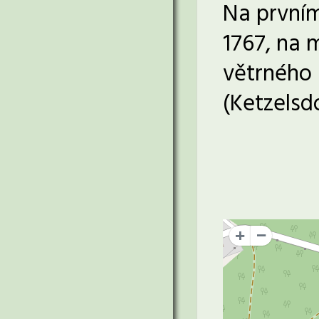
Na prvním
1767, na m
větrného
(Ketzelsdo
+