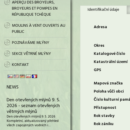
APERÇU DES BROYEURS,
BROYEURS ET POMPES EN
Identifikační údaje
RÉPUBLIQUE TCHÈQUE
MOULINS À VENT OUVERTS AU
Adresa
PUBLIC
POZNÁVÁME MLÝNY
Okres
SEKCE VĚTRNÉ MLÝNY
Katalogové číslo
Katastrální území
KONTAKT
GPS
Mapová značka
NEWS
Poloha vůči obci
Den otevřených mlýnů 9. 5.
Číslo kulturní pam
2026 - seznam otevřených
Přístupnost
větrných mlýnů
Rok stavby
Den otevřených mlýnů 9. 5. 2026
Kompletní, aktualizovaný přehled
Rok zániku
všech zapojených vodních i…