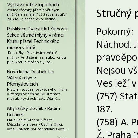
Výstava Vítr v lopatkách
Stručný 
Zveme všechny přátelé větrných
mlýnů na zahájení výstavy mapující
20-letou činnost Sekce větrné…
Pokorný:
Publikace Dvacet let činnosti
Sekce větrné mlýny v rámci
Náchod. J
Kruhu přátel Technického
muzea v Brně
Do složky - Poznáváme větrné
pravděpod
mlýny - Ke stažení jsem uložil celou
publikaci. Je možno si ji po…
Nejsou vš
Nová kniha Doubek Jan
Větrný mlýn v
Ves leží 
Přemyslovicích
Historii i současnost větrného mlýna
(757) Stat
v Přemyslovicích na 120 stranách
mapuje nová publikace Větrný…
187.
Mlynářský slovník - Radim
Urbánek
(758) A. P
PhDr. Radim Urbánek, ředitel
Městského muzea v Ústí na Orlicí,
vydal unikátní soubor mlynářských…
Ž, Praha 1