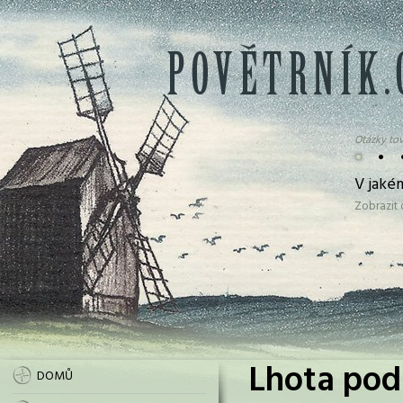
Otázky tov
•
•
V jaké
Zobrazit
Lhota pod
DOMŮ