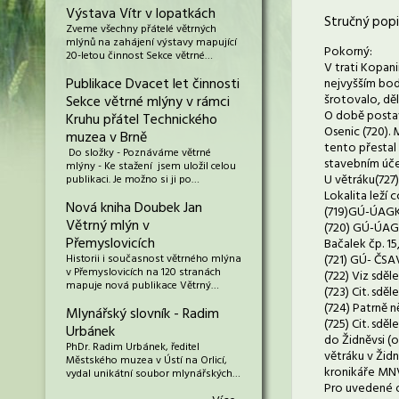
Výstava Vítr v lopatkách
Stručný popi
Zveme všechny přátelé větrných
mlýnů na zahájení výstavy mapující
Pokorný:
20-letou činnost Sekce větrné…
V trati Kopani
Publikace Dvacet let činnosti
nejvyšším bod
šrotovalo, děl
Sekce větrné mlýny v rámci
O době postav
Kruhu přátel Technického
Osenic (720). 
muzea v Brně
tento přestal 
Do složky - Poznáváme větrné
stavebním úče
mlýny - Ke stažení jsem uložil celou
U větráku(727)
publikaci. Je možno si ji po…
Lokalita leží
Nová kniha Doubek Jan
(719)GÚ-ÚAGK, S
Větrný mlýn v
(720) GÚ-ÚAGK,
Přemyslovicích
Bačalek čp. 15
Historii i současnost větrného mlýna
(721) GÚ- ČSAV
v Přemyslovicích na 120 stranách
(722) Viz sděl
mapuje nová publikace Větrný…
(723) Cit. sdě
(724) Patrně n
Mlynářský slovník - Radim
(725) Cit. sdě
Urbánek
do Židněvsi (o
PhDr. Radim Urbánek, ředitel
větráku v Židn
Městského muzea v Ústí na Orlicí,
kronikáře MNV 
vydal unikátní soubor mlynářských…
Pro uvedené o