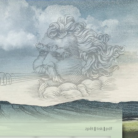
zpět
|
tisk
|
pdf