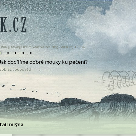
Otázky tovaryšské mlynářské zkoušky, Lehovec, A. 1936:
•
•
•
•
•
Jak docílíme dobré mouky ku pečení?
Zobrazit odpověď
tail mlýna