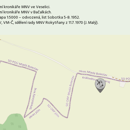
lení kronikáře MNV ve Veselici.
lení kronikáře MNV v Bačalkách.
apa 1:5000 – odvozená, list Sobotka 5-8. 1952.
 VM-Č, sdělení rady MNV Rokytňany z 11.7. 1970 (J. Malý).