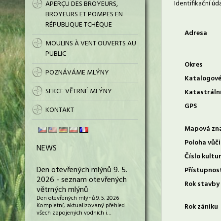
Identifikační úd
APERÇU DES BROYEURS,
BROYEURS ET POMPES EN
RÉPUBLIQUE TCHÈQUE
Adresa
MOULINS À VENT OUVERTS AU
PUBLIC
Okres
POZNÁVÁME MLÝNY
Katalogové
SEKCE VĚTRNÉ MLÝNY
Katastráln
GPS
KONTAKT
Mapová zn
Poloha vůči
NEWS
Číslo kultu
Den otevřených mlýnů 9. 5.
Přístupnos
2026 - seznam otevřených
Rok stavby
větrných mlýnů
Den otevřených mlýnů 9. 5. 2026
Kompletní, aktualizovaný přehled
Rok zániku
všech zapojených vodních i…