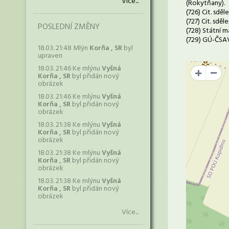
Více...
(Rokytňany).
(726) Cit. sdě
(727) Cit. sdě
POSLEDNÍ ZMĚNY
(728) Státní m
(729) GÚ-ČSAV,
18.03. 21:48 Mlýn
Korňa , SR
byl
upraven
18.03. 21:46 Ke mlýnu
Vyšná
+
Korňa , SR
byl přidán nový
obrázek
18.03. 21:46 Ke mlýnu
Vyšná
Korňa , SR
byl přidán nový
obrázek
18.03. 21:38 Ke mlýnu
Vyšná
Korňa , SR
byl přidán nový
obrázek
18.03. 21:38 Ke mlýnu
Vyšná
Korňa , SR
byl přidán nový
obrázek
18.03. 21:38 Ke mlýnu
Vyšná
Korňa , SR
byl přidán nový
obrázek
Více...