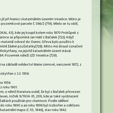
iž při hranici s katastrálním územím Veselice. Místo je
ozemkové parcele č. 566/2 (719). Mlelo se tu obilí,
OKAL. 43), kde jej koupil kolem roku 1870 Prokůpek z
ájemce se připomíná Jan Hakl z Bačalek (722). Když
 a materiál odvezl do Osenic. Dřeva bylo použito k
 místě žádné pozůstatky(726). Místo má dosud označení
Rokytňany, na jejichž katastrálním území stával.
84. Pozemek náleží JZD Veselice (729).
56 na základě svědectví Marie Limrové, narozené 1872, z
Rokytňan z 3.3. 1956.
ra 1956.
z roku 1901.
nem, o němž literatura uvádí, že byl z Bačalek převezen
eslavan, ročník 9/1934-35, 209, kde je také vyobrazení
ačalkách používán pro chatrnost. Podle sdělení
 do roku 1890 a asi roku 1896 byl rozbořen a odklizen.
strální mapa i.č. 55, 1846), stav roku 1842