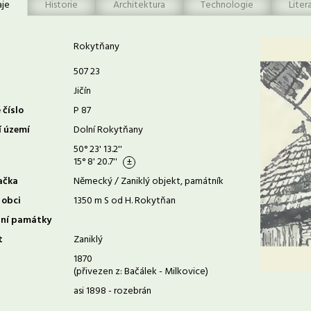
aje
Historie
Architektura
Technologie
Liter
Rokytňany
507 23
Jičín
 číslo
P 87
í území
Dolní Rokytňany
50° 23' 13.2''
15° 8' 20.7''
ačka
Německý / Zaniklý objekt, památník
 obci
1350 m S od H. Rokytňan
rní památky
t
Zaniklý
1870
(přivezen z: Bačálek - Milkovice)
asi 1898 - rozebrán