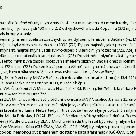
s
na stál dřevěný větrný mlýn v místě asi 1350 m na sever od Horních Rokytňan j
em krajiny, necelých 100 m na ZJZ od výškového bodu Kopanina (372 m), na p
aly kroupy a jáhly.
ení mlýna není zcela bezpečných zpráv. Byl sem přemístěn z Bačalek (viz L
Mlýn tu byl v provozu asi do roku 1898 (721). Byl pronajímán, jako poslední n
mlynařit, majitel mlýna Ladislav Prokůpek z Osenic mlýn rozebral (723, 724)
lům a jako materiálu k soustruhování (725). Po větrném mlýně nezůstaly na
. Tento mlýn bývá častěji spojován s jménem blízkých Bačalek než s Horními 
 cca 372 m n.m. (728). Pozemková parcela větrného mlýna má dnes označení 5
K, katastrální mapa i.č. 1378, stav roku 1842, list II, (Rokytňany).
 SK, sdělení rady MNV v Bačalkách (obecního kronikáře J. Limra) z 13.4. 19
, a Jana Blažka, narozeného 1883, z Bačalek čp. 6.
, VM-Č, sdělení ZLA Mnichovo Hradiště z 13.1. 1954, čj. 166/54 a J. Javůrka z 
ení ZLA Mnichovo Hradiště.
lení ZLA Mnichovo Hradiště a sdělení kronikáře MNV Veselice J. Srba z 22. úno
ěkdy v prvních letech 20. století; mlýn je vyznačen ještě na katastrální mapě 
lení kronikáře J. Limra. Nelze tedy míti za to, že tento mlýn je totožný s mlý
kr. Mladá Boleslav, LOKAL. 189; viz K. Šindlauer, Větrný mlýn u Židněvsi, Bol
ěvsi). Podle cit. zprávy ZLA v Mnichově Hradišti přestal být větrný mlýn v B
ve Veselici J. Srba (GÚ-ČSAV, VM-Č, z 22.2. 1956) byl mlýn v provozu jen asi
bdobí nemohou být pramenem dostupné katastrální mapy (GŮ-ÚAGK, SK, kata