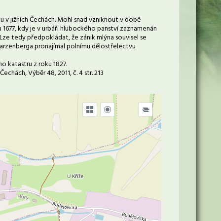
u v jižních Čechách. Mohl snad vzniknout v době
u 1677, kdy je v urbáři hlubockého panství zaznamenán
e tedy předpokládat, že zánik mlýna souvisel se
rzenberga pronajímal polnímu dělostřelectvu
 katastru z roku 1827.
Čechách, Výběr 48, 2011, č. 4 str. 213