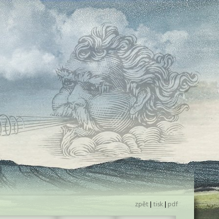
zpět
|
tisk
|
pdf