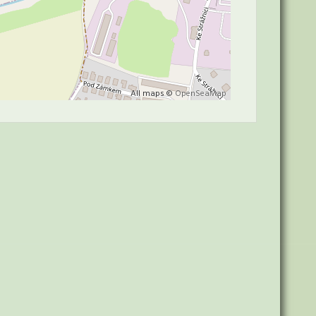
All maps ©
OpenSeaMap