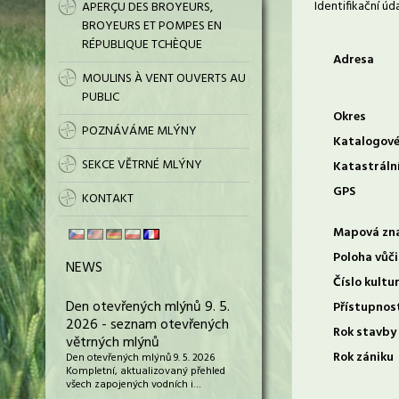
Identifikační úd
APERÇU DES BROYEURS,
BROYEURS ET POMPES EN
RÉPUBLIQUE TCHÈQUE
Adresa
MOULINS À VENT OUVERTS AU
PUBLIC
Okres
POZNÁVÁME MLÝNY
Katalogové
SEKCE VĚTRNÉ MLÝNY
Katastráln
GPS
KONTAKT
Mapová zn
Poloha vůči
NEWS
Číslo kultu
Den otevřených mlýnů 9. 5.
Přístupnos
2026 - seznam otevřených
Rok stavby
větrných mlýnů
Rok zániku
Den otevřených mlýnů 9. 5. 2026
Kompletní, aktualizovaný přehled
všech zapojených vodních i…