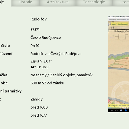
aje
Historie
Architektura
Technologie
Liter
Rudolfov
37371
České Budějovice
 číslo
Pn 10
í území
Rudolfov u Českých Budějovic
48° 59' 45.3''
14° 31' 36.9''
ačka
Neznámý / Zaniklý objekt, památník
 obci
600 m SZ od zámku
rní památky
t
Zaniklý
před 1600
před 1677