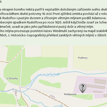
s
a okrajem horního města patří k nejstarším doloženým zařízením svého druh
lfova během druhé poloviny 16. stol. První zjištěná zmínka pochází až z rok
 Rudolfov s pustým dvorem a zříceným větrným mlýnem podlíž Adamova. Lz
becným úpadkem Rudolfova po roce 1620. Ještě když kníže Josef ze Schwa
meček, uvadí se jako jeho ppříslušenství pustý dvůr a větrný mlýn.
ho mlýna prozrazuje pomístní název Windmuhl zachycený na mapě stabilního
ohlich, J.: Historicko-topografický přehled zaniklých větrných mlýnů v Jižních 