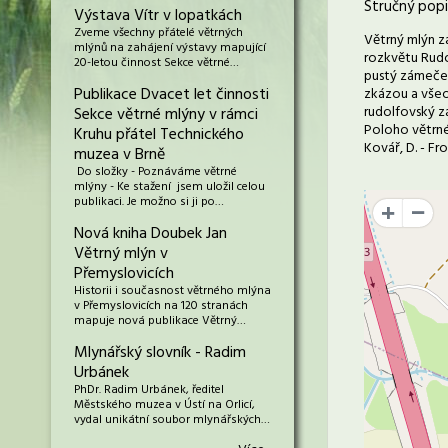
Stručný popi
Výstava Vítr v lopatkách
Zveme všechny přátelé větrných
Větrný mlýn z
mlýnů na zahájení výstavy mapující
rozkvětu Rudo
20-letou činnost Sekce větrné…
pustý zámeček
Publikace Dvacet let činnosti
zkázou a všeo
rudolfovský zá
Sekce větrné mlýny v rámci
Poloho větrné
Kruhu přátel Technického
Kovář, D. - Fr
muzea v Brně
Do složky - Poznáváme větrné
mlýny - Ke stažení jsem uložil celou
publikaci. Je možno si ji po…
+
Nová kniha Doubek Jan
Větrný mlýn v
Přemyslovicích
Historii i současnost větrného mlýna
v Přemyslovicích na 120 stranách
mapuje nová publikace Větrný…
Mlynářský slovník - Radim
Urbánek
PhDr. Radim Urbánek, ředitel
Městského muzea v Ústí na Orlicí,
vydal unikátní soubor mlynářských…