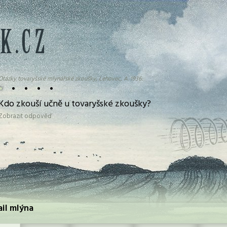
Otázky tovaryšské mlynářské zkoušky, Lehovec, A. 1936:
•
•
•
•
•
Kdo zkouší učně u tovaryšské zkoušky?
Zobrazit odpověď
ail mlýna