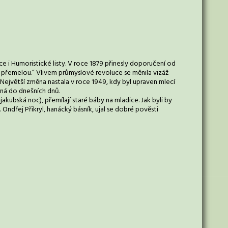
 i Humoristické listy. V roce 1879 přinesly doporučení od
i přemelou.” Vlivem průmyslové revoluce se měnila vizáž
. Největší změna nastala v roce 1949, kdy byl upraven mlecí
oná do dnešních dnů.
jakubská noc), přemílají staré báby na mladice. Jak byli by
 Ondřej Přikryl, hanácký básník, ujal se dobré pověsti