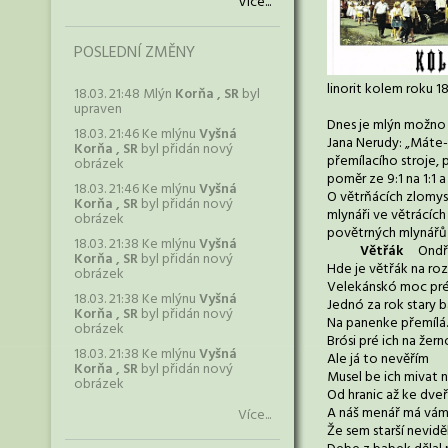
Více...
POSLEDNÍ ZMĚNY
linorit kolem roku 
18.03. 21:48 Mlýn
Korňa , SR
byl
upraven
Dnes je mlýn možno 
18.03. 21:46 Ke mlýnu
Vyšná
Jana Nerudy: „Máte-l
Korňa , SR
byl přidán nový
přemílacího stroje, 
obrázek
poměr ze 9:1 na 1:1 
18.03. 21:46 Ke mlýnu
Vyšná
O větrňácích zlomysl
Korňa , SR
byl přidán nový
mlynáři ve větrácích
obrázek
povětrných mlynářů 
18.03. 21:38 Ke mlýnu
Vyšná
Větřák
Ondře
Korňa , SR
byl přidán nový
Hde je větřák na ro
obrázek
Velekánskó moc pr
18.03. 21:38 Ke mlýnu
Vyšná
Jednó za rok stary 
Korňa , SR
byl přidán nový
Na panenke přemílá.
obrázek
Brósi pré ich na žer
18.03. 21:38 Ke mlýnu
Vyšná
Ale já to nevěřím
Korňa , SR
byl přidán nový
Musel be ich mivat n
obrázek
Od hranic až ke dveř
A náš menář má vám
Více...
Že sem starší nevidě