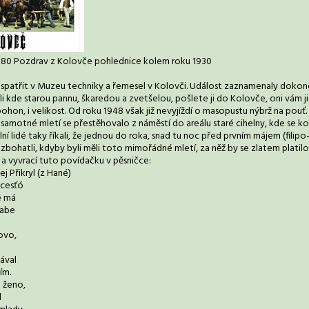
1880 Pozdrav z Kolovče pohlednice kolem roku 1930
spatřit v Muzeu techniky a řemesel v Kolovči. Událost zaznamenaly dokonce
i kde starou pannu, škaredou a zvetšelou, pošlete ji do Kolovče, oni vám j
pohon, i velikost. Od roku 1948 však již nevyjíždí o masopustu nýbrž na pouť
a samotné mletí se přestěhovalo z náměstí do areálu staré cihelny, kde se k
ní lidé taky říkali, že jednou do roka, snad tu noc před prvním májem (filipo-
 zbohatli, kdyby byli měli toto mimořádné mletí, za něž by se zlatem platilo.
a vyvrací tuto povídačku v pěsničce:
j Přikryl (z Hané)
zcesťó
é má
babe
novo,
ával
ím.
 ženo,
l