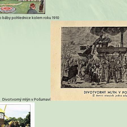
o báby pohlednice kolem roku 1910
 mlýn v Pošumaví