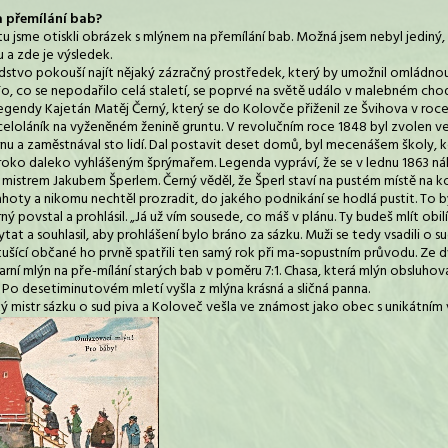
a přemílání bab?
tu jsme otiskli obrázek s mlýnem na přemílání bab. Možná jsem nebyl jediný
u a zde je výsledek.
idstvo pokouší najít nějaký zázračný prostředek, který by umožnil omládnout
. To, co se nepodařilo celá staletí, se poprvé na světě událo v malebném ch
 legendy Kajetán Matěj Černý, který se do Kolovče přiženil ze Švihova v r
o celoláník na vyženěném ženině gruntu. V revolučním roce 1848 byl zvolen v
árnu a zaměstnával sto lidí. Dal postavit deset domů, byl mecenášem školy, ko
iroko daleko vyhlášeným šprýmařem. Legenda vypráví, že se v lednu 1863 ná
mistrem Jakubem Šperlem. Černý věděl, že Šperl staví na pustém místě na
drahoty a nikomu nechtěl prozradit, do jakého podnikání se hodlá pustit. To
ný povstal a prohlásil. „Já už vím sousede, co máš v plánu. Ty budeš mlít obilí.
ytat a souhlasil, aby prohlášení bylo bráno za sázku. Muži se tedy vsadili o
tušící občané ho prvně spatřili ten samý rok při ma-sopustním průvodu. Ze 
ní mlýn na pře-mílání starých bab v poměru 7:1. Chasa, která mlýn obsluhova
 Po desetiminutovém mletí vyšla z mlýna krásná a sličná panna.
ký mistr sázku o sud piva a Koloveč vešla ve známost jako obec s unikátním