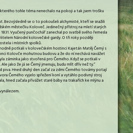
, kterého tohle téma nenechalo na pokoji a tak jsem trošku
. Bezvýsledně se o to pokoušeli alchymisté, kteří se snažili
odském městečku Koloveč. Jedinečný přístroj na mletí starých
oce 1831. Vyučený punčochář zanechal po svatbě svého řemesla
elitelem Národní kolovečské gardy. O tři roky později
stela i místních spolků.
hodně potkali v kolovečském hostinci Kajetán Matěj Černý s
 konci Kolovče mohutnou budovu a že do ní nechává navážet
 byla záminka jako stvořená pro Černého. Když se potkali v
 Ale jako že já se Černý jmenuju, budu mlít dřív než ty.”
 sud piva. Hned druhý den začal za zdmi Černého továrny potají
dvora Černého vyjelo spřežení koní a vytáhlo podivný stroj
la, hned začala přivážet staré báby na trakařích ke mlýnu a
 vynálezem.