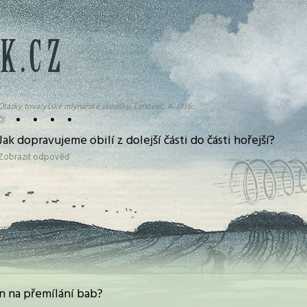
Otázky tovaryšské mlynářské zkoušky, Lehovec, A. 1936:
•
•
•
•
•
Jak dopravujeme obilí z dolejší části do části hořejší?
Zobrazit odpověď
n na přemílání bab?