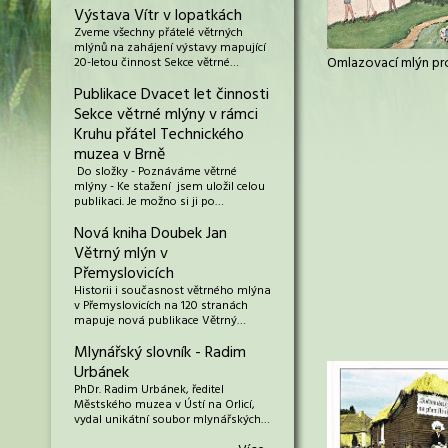
Výstava Vítr v lopatkách
Zveme všechny přátelé větrných
mlýnů na zahájení výstavy mapující
Omlazovací mlýn pr
20-letou činnost Sekce větrné…
Publikace Dvacet let činnosti
Sekce větrné mlýny v rámci
Kruhu přátel Technického
muzea v Brně
Do složky - Poznáváme větrné
mlýny - Ke stažení jsem uložil celou
publikaci. Je možno si ji po…
Nová kniha Doubek Jan
Větrný mlýn v
Přemyslovicích
Historii i současnost větrného mlýna
v Přemyslovicích na 120 stranách
mapuje nová publikace Větrný…
Mlynářský slovník - Radim
Divotvorný
Urbánek
PhDr. Radim Urbánek, ředitel
Městského muzea v Ústí na Orlicí,
vydal unikátní soubor mlynářských…