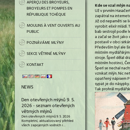
APERÇU DES BROYEURS,
Kde se vzal mlýn n
BROYEURS ET POMPES EN
Už v prvním Hasačer
RÉPUBLIQUE TCHÈQUE
zapátral na internet
Již od nepaměti se l
MOULINS À VENT OUVERTS AU
vyrobit elixír mládí
PUBLIC
bab sestrojil podle
a začal se živit jak
postavil v obci sirk
POZNÁVÁME MLÝNY
Především byl ale š
místním mydlářským 
SEKCE VĚTRNÉ MLÝNY
stroje. Šperl dělal 
místním hostinci, Čer
KONTAKT
Šperl se nechal nach
vznikat mlýn. Nic ne
opatřený nápisem Par
sypat je do násypky.
NEWS
Tak prohrál mydlářs
Den otevřených mlýnů 9. 5.
2026 - seznam otevřených
větrných mlýnů
Den otevřených mlýnů 9. 5. 2026
Kompletní, aktualizovaný přehled
všech zapojených vodních i…