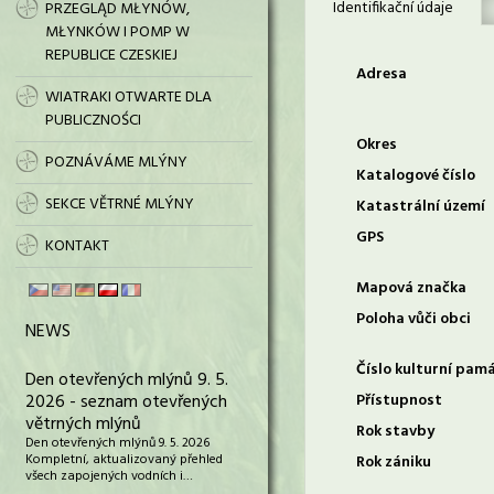
Identifikační údaje
PRZEGLĄD MŁYNÓW,
MŁYNKÓW I POMP W
REPUBLICE CZESKIEJ
Adresa
WIATRAKI OTWARTE DLA
PUBLICZNOŚCI
Okres
POZNÁVÁME MLÝNY
Katalogové číslo
SEKCE VĚTRNÉ MLÝNY
Katastrální území
GPS
KONTAKT
Mapová značka
Poloha vůči obci
NEWS
Číslo kulturní pam
Den otevřených mlýnů 9. 5.
2026 - seznam otevřených
Přístupnost
větrných mlýnů
Rok stavby
Den otevřených mlýnů 9. 5. 2026
Kompletní, aktualizovaný přehled
Rok zániku
všech zapojených vodních i…