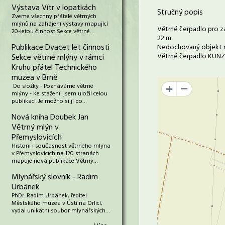
Výstava Vítr v lopatkách
Stručný popis
Zveme všechny přátelé větrných
mlýnů na zahájení výstavy mapující
Větrné čerpadlo pro z
20-letou činnost Sekce větrné…
22 m.
Publikace Dvacet let činnosti
Nedochovaný objekt 
Větrné čerpadlo KUNZ,
Sekce větrné mlýny v rámci
Kruhu přátel Technického
muzea v Brně
Do složky - Poznáváme větrné
+
mlýny - Ke stažení jsem uložil celou
publikaci. Je možno si ji po…
Nová kniha Doubek Jan
Větrný mlýn v
Přemyslovicích
Historii i současnost větrného mlýna
v Přemyslovicích na 120 stranách
mapuje nová publikace Větrný…
Mlynářský slovník - Radim
Urbánek
PhDr. Radim Urbánek, ředitel
Městského muzea v Ústí na Orlicí,
vydal unikátní soubor mlynářských…