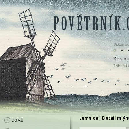
Otázky tov
•
•
Kde mu
Zobrazit
Jemnice | Detail mlýn
DOMŮ