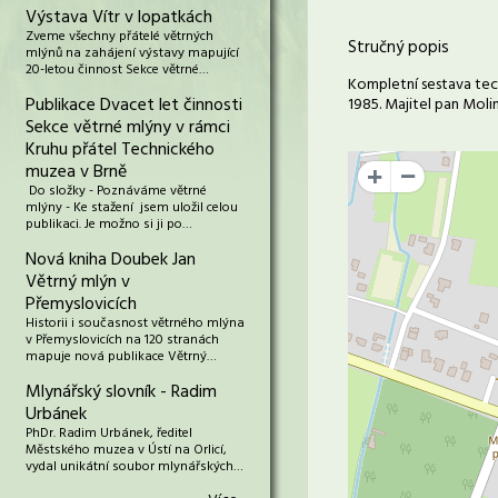
Výstava Vítr v lopatkách
Zveme všechny přátelé větrných
Stručný popis
mlýnů na zahájení výstavy mapující
20-letou činnost Sekce větrné…
Kompletní sestava tec
Publikace Dvacet let činnosti
1985. Majitel pan Molin
Sekce větrné mlýny v rámci
Kruhu přátel Technického
muzea v Brně
+
Do složky - Poznáváme větrné
mlýny - Ke stažení jsem uložil celou
publikaci. Je možno si ji po…
Nová kniha Doubek Jan
Větrný mlýn v
Přemyslovicích
Historii i současnost větrného mlýna
v Přemyslovicích na 120 stranách
mapuje nová publikace Větrný…
Mlynářský slovník - Radim
Urbánek
PhDr. Radim Urbánek, ředitel
Městského muzea v Ústí na Orlicí,
vydal unikátní soubor mlynářských…