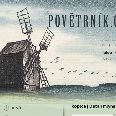
Otázky tov
•
•
Jakou 
Zobrazit
Ropice | Detail mlýna
DOMŮ