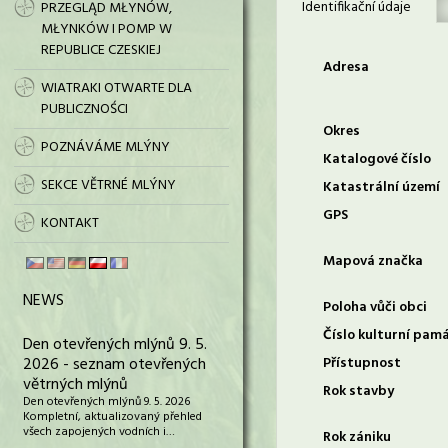
Identifikační údaje
PRZEGLĄD MŁYNÓW,
MŁYNKÓW I POMP W
REPUBLICE CZESKIEJ
Adresa
WIATRAKI OTWARTE DLA
PUBLICZNOŚCI
Okres
POZNÁVÁME MLÝNY
Katalogové číslo
SEKCE VĚTRNÉ MLÝNY
Katastrální území
GPS
KONTAKT
Mapová značka
NEWS
Poloha vůči obci
Číslo kulturní pam
Den otevřených mlýnů 9. 5.
2026 - seznam otevřených
Přístupnost
větrných mlýnů
Rok stavby
Den otevřených mlýnů 9. 5. 2026
Kompletní, aktualizovaný přehled
všech zapojených vodních i…
Rok zániku