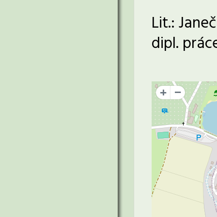
Lit.: Jan
dipl. prá
+