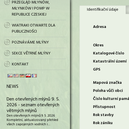
PRZEGLĄD MŁYNÓW,
MŁYNKÓW I POMP W
Identifikační údaje
REPUBLICE CZESKIEJ
WIATRAKI OTWARTE DLA
Adresa
PUBLICZNOŚCI
POZNÁVÁME MLÝNY
Okres
SEKCE VĚTRNÉ MLÝNY
Katalogové číslo
Katastrální území
KONTAKT
GPS
Mapová značka
NEWS
Poloha vůči obci
Den otevřených mlýnů 9. 5.
Číslo kulturní pam
2026 - seznam otevřených
Přístupnost
větrných mlýnů
Rok stavby
Den otevřených mlýnů 9. 5. 2026
Kompletní, aktualizovaný přehled
Rok zániku
všech zapojených vodních i…