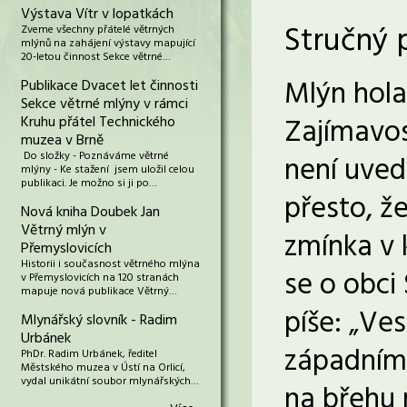
Výstava Vítr v lopatkách
Stručný 
Zveme všechny přátelé větrných
mlýnů na zahájení výstavy mapující
20-letou činnost Sekce větrné…
Mlýn hola
Publikace Dvacet let činnosti
Sekce větrné mlýny v rámci
Zajímavos
Kruhu přátel Technického
muzea v Brně
Do složky - Poznáváme větrné
není uved
mlýny - Ke stažení jsem uložil celou
publikaci. Je možno si ji po…
přesto, ž
Nová kniha Doubek Jan
Větrný mlýn v
zmínka v 
Přemyslovicích
Historii i současnost větrného mlýna
se o obci
v Přemyslovicích na 120 stranách
mapuje nová publikace Větrný…
píše: „Ves
Mlynářský slovník - Radim
Urbánek
západním
PhDr. Radim Urbánek, ředitel
Městského muzea v Ústí na Orlicí,
vydal unikátní soubor mlynářských…
na břehu 