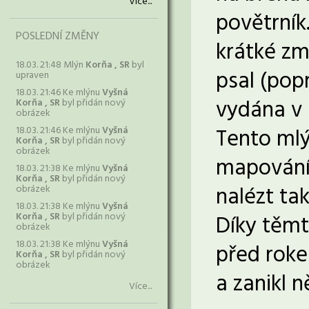
Více...
povětrník.
POSLEDNÍ ZMĚNY
krátké zm
18.03. 21:48 Mlýn
Korňa , SR
byl
psal (pop
upraven
18.03. 21:46 Ke mlýnu
Vyšná
vydána v r
Korňa , SR
byl přidán nový
obrázek
Tento mlý
18.03. 21:46 Ke mlýnu
Vyšná
Korňa , SR
byl přidán nový
obrázek
mapování.
18.03. 21:38 Ke mlýnu
Vyšná
Korňa , SR
byl přidán nový
nalézt tak
obrázek
18.03. 21:38 Ke mlýnu
Vyšná
Korňa , SR
byl přidán nový
Díky těmt
obrázek
18.03. 21:38 Ke mlýnu
Vyšná
před rok
Korňa , SR
byl přidán nový
obrázek
a zanikl 
Více...