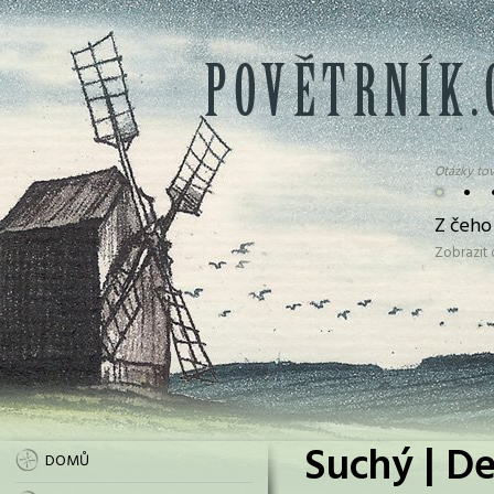
Otázky tov
•
•
Z čeho
Zobrazit
Suchý | De
DOMŮ