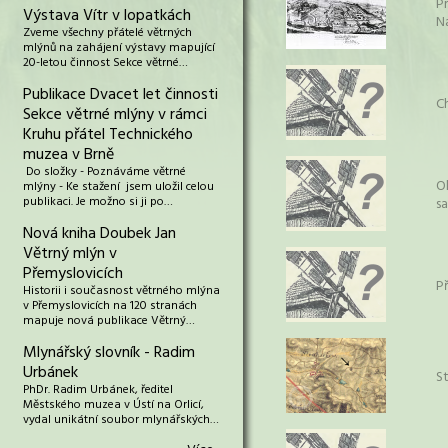
P
Výstava Vítr v lopatkách
N
Zveme všechny přátelé větrných
mlýnů na zahájení výstavy mapující
20-letou činnost Sekce větrné…
Publikace Dvacet let činnosti
C
Sekce větrné mlýny v rámci
Kruhu přátel Technického
muzea v Brně
Do složky - Poznáváme větrné
O
mlýny - Ke stažení jsem uložil celou
publikaci. Je možno si ji po…
s
Nová kniha Doubek Jan
Větrný mlýn v
Přemyslovicích
P
Historii i současnost větrného mlýna
v Přemyslovicích na 120 stranách
mapuje nová publikace Větrný…
Mlynářský slovník - Radim
Urbánek
S
PhDr. Radim Urbánek, ředitel
Městského muzea v Ústí na Orlicí,
vydal unikátní soubor mlynářských…