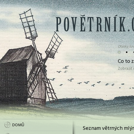
Otázky tov
•
•
Co to 
Zobrazit
DOMŮ
Seznam větrných mlýn