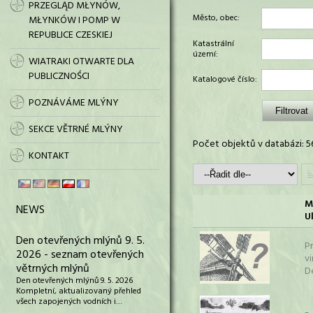
PRZEGLĄD MŁYNÓW,
Město, obec:
MŁYNKÓW I POMP W
REPUBLICE CZESKIEJ
Katastrální
území:
WIATRAKI OTWARTE DLA
PUBLICZNOŚCI
Katalogové číslo:
POZNÁVÁME MLÝNY
SEKCE VĚTRNÉ MLÝNY
Počet objektů v databázi: 5
KONTAKT
M
NEWS
Ul
Den otevřených mlýnů 9. 5.
P
2026 - seznam otevřených
vi
větrných mlýnů
D
Den otevřených mlýnů 9. 5. 2026
Kompletní, aktualizovaný přehled
všech zapojených vodních i…