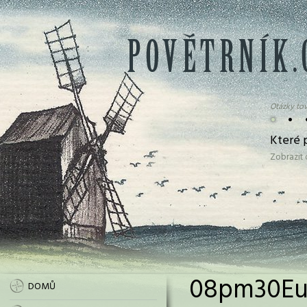
Otázky tov
•
•
Které p
Zobrazit
08pm30Eur
DOMŮ