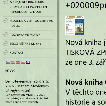
+020009pm3
APERÇU DES BROYEURS,
BROYEURS ET POMPES EN
RÉPUBLIQUE TCHÈQUE
MOULINS À VENT OUVERTS AU
PUBLIC
POZNÁVÁME MLÝNY
Nová kniha ji
SEKCE VĚTRNÉ MLÝNY
TISKOVÁ Z
KONTAKT
ze dne 3. zá
NEWS
Nová kniha C
Den otevřených mlýnů 9. 5.
2026 - seznam otevřených
V těchto dne
větrných mlýnů
Den otevřených mlýnů 9. 5. 2026
Kompletní, aktualizovaný přehled
historie a s
všech zapojených vodních i…