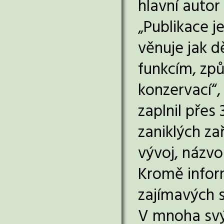
hlavní autor
„Publikace j
věnuje jak d
funkcím, zp
konzervací“,
zaplnil přes 
zaniklých za
vývoj, názvos
Kromě inform
zajímavých 
V mnoha svý