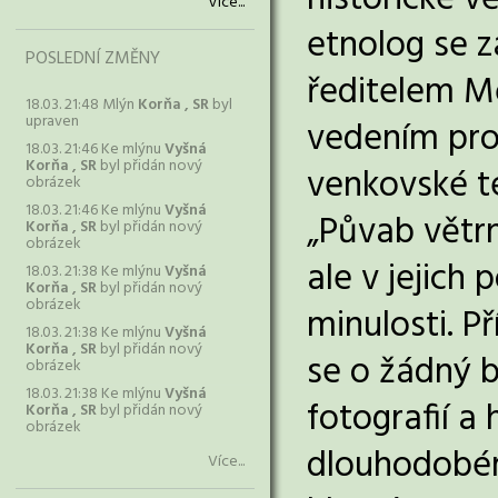
historické v
Více...
etnolog se z
POSLEDNÍ ZMĚNY
ředitelem Mě
18.03. 21:48 Mlýn
Korňa , SR
byl
upraven
vedením pro
18.03. 21:46 Ke mlýnu
Vyšná
Korňa , SR
byl přidán nový
venkovské t
obrázek
18.03. 21:46 Ke mlýnu
Vyšná
„Půvab větrn
Korňa , SR
byl přidán nový
obrázek
ale v jejich 
18.03. 21:38 Ke mlýnu
Vyšná
Korňa , SR
byl přidán nový
obrázek
minulosti. P
18.03. 21:38 Ke mlýnu
Vyšná
Korňa , SR
byl přidán nový
se o žádný b
obrázek
18.03. 21:38 Ke mlýnu
Vyšná
fotografií a
Korňa , SR
byl přidán nový
obrázek
dlouhodobému
Více...