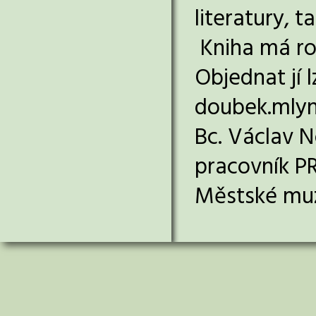
literatury, 
Kniha má rozs
Objednat jí 
doubek.mlyn
Bc. Václav 
pracovník P
Městské muz