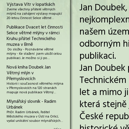
Jan Doubek, 
Výstava Vítr v lopatkách
Zveme všechny přátelé větrných
mlýnů na zahájení výstavy mapující
nejkomplexn
20-letou činnost Sekce větrné…
Publikace Dvacet let činnosti
našem území.
Sekce větrné mlýny v rámci
Kruhu přátel Technického
odborným his
muzea v Brně
Do složky - Poznáváme větrné
publikaci.
mlýny - Ke stažení jsem uložil celou
publikaci. Je možno si ji po…
Jan Doubek 
Nová kniha Doubek Jan
Větrný mlýn v
Technickém 
Přemyslovicích
Historii i současnost větrného mlýna
v Přemyslovicích na 120 stranách
let a mimo j
mapuje nová publikace Větrný…
která stejně
Mlynářský slovník - Radim
Urbánek
PhDr. Radim Urbánek, ředitel
České republi
Městského muzea v Ústí na Orlicí,
vydal unikátní soubor mlynářských…