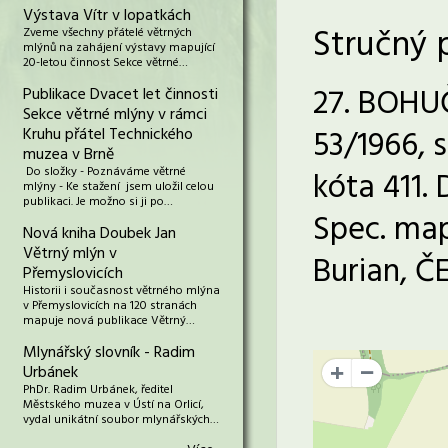
Výstava Vítr v lopatkách
Stručný 
Zveme všechny přátelé větrných
mlýnů na zahájení výstavy mapující
20-letou činnost Sekce větrné…
27. BOHUČ
Publikace Dvacet let činnosti
Sekce větrné mlýny v rámci
53/1966, s
Kruhu přátel Technického
muzea v Brně
Do složky - Poznáváme větrné
kóta 411. 
mlýny - Ke stažení jsem uložil celou
publikaci. Je možno si ji po…
Spec. map
Nová kniha Doubek Jan
Větrný mlýn v
Burian, ČE
Přemyslovicích
Historii i současnost větrného mlýna
v Přemyslovicích na 120 stranách
mapuje nová publikace Větrný…
Mlynářský slovník - Radim
Urbánek
+
PhDr. Radim Urbánek, ředitel
Městského muzea v Ústí na Orlicí,
vydal unikátní soubor mlynářských…