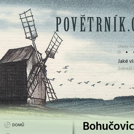
Otázky tov
•
•
Jaké v
Zobrazit
Bohučovic
DOMŮ