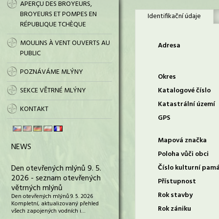
APERÇU DES BROYEURS,
BROYEURS ET POMPES EN
Identifikační údaje
RÉPUBLIQUE TCHÈQUE
MOULINS À VENT OUVERTS AU
Adresa
PUBLIC
POZNÁVÁME MLÝNY
Okres
SEKCE VĚTRNÉ MLÝNY
Katalogové číslo
Katastrální území
KONTAKT
GPS
Mapová značka
NEWS
Poloha vůči obci
Den otevřených mlýnů 9. 5.
Číslo kulturní pam
2026 - seznam otevřených
Přístupnost
větrných mlýnů
Rok stavby
Den otevřených mlýnů 9. 5. 2026
Kompletní, aktualizovaný přehled
Rok zániku
všech zapojených vodních i…