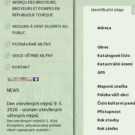
APERÇU DES BROYEURS,
BROYEURS ET POMPES EN
Identifikační údaje
RÉPUBLIQUE TCHÈQUE
MOULINS À VENT OUVERTS AU
Adresa
PUBLIC
POZNÁVÁME MLÝNY
Okres
SEKCE VĚTRNÉ MLÝNY
Katalogové číslo
Katastrální území
KONTAKT
GPS
Mapová značka
NEWS
Poloha vůči obci
Den otevřených mlýnů 9. 5.
Číslo kulturní pam
2026 - seznam otevřených
Přístupnost
větrných mlýnů
Rok stavby
Den otevřených mlýnů 9. 5. 2026
Kompletní, aktualizovaný přehled
Rok zániku
všech zapojených vodních i…