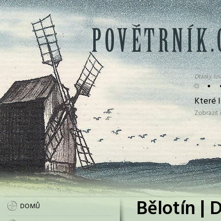
Otázky tov
•
•
Které l
Zobrazit
Bělotín | 
DOMŮ