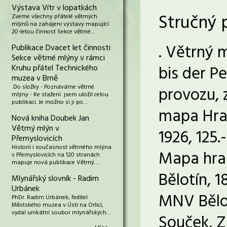
Výstava Vítr v lopatkách
Stručný 
Zveme všechny přátelé větrných
mlýnů na zahájení výstavy mapující
20-letou činnost Sekce větrné…
. Větrný 
Publikace Dvacet let činnosti
Sekce větrné mlýny v rámci
bis der Pe
Kruhu přátel Technického
muzea v Brně
Do složky - Poznáváme větrné
provozu, z
mlýny - Ke stažení jsem uložil celou
publikaci. Je možno si ji po…
mapa Hran
Nová kniha Doubek Jan
Větrný mlýn v
1926, 125.
Přemyslovicích
Historii i současnost větrného mlýna
Mapa hran
v Přemyslovicích na 120 stranách
mapuje nová publikace Větrný…
Bělotín, 
Mlynářský slovník - Radim
Urbánek
MNV Bělotí
PhDr. Radim Urbánek, ředitel
Městského muzea v Ústí na Orlicí,
vydal unikátní soubor mlynářských…
Souček, Z