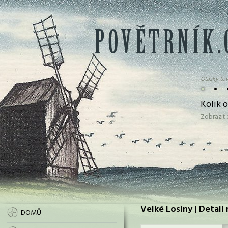
Otázky tov
•
•
Kolik 
Zobrazit
Velké Losiny | Detail
DOMŮ