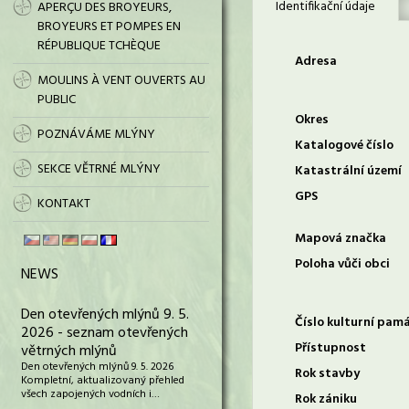
Identifikační údaje
APERÇU DES BROYEURS,
BROYEURS ET POMPES EN
RÉPUBLIQUE TCHÈQUE
Adresa
MOULINS À VENT OUVERTS AU
PUBLIC
Okres
POZNÁVÁME MLÝNY
Katalogové číslo
SEKCE VĚTRNÉ MLÝNY
Katastrální území
GPS
KONTAKT
Mapová značka
Poloha vůči obci
NEWS
Den otevřených mlýnů 9. 5.
Číslo kulturní pam
2026 - seznam otevřených
Přístupnost
větrných mlýnů
Den otevřených mlýnů 9. 5. 2026
Rok stavby
Kompletní, aktualizovaný přehled
všech zapojených vodních i…
Rok zániku