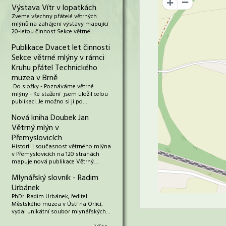
+
Výstava Vítr v lopatkách
Zveme všechny přátelé větrných
mlýnů na zahájení výstavy mapující
20-letou činnost Sekce větrné…
Publikace Dvacet let činnosti
Sekce větrné mlýny v rámci
Kruhu přátel Technického
muzea v Brně
Do složky - Poznáváme větrné
mlýny - Ke stažení jsem uložil celou
publikaci. Je možno si ji po…
Nová kniha Doubek Jan
Větrný mlýn v
Přemyslovicích
Historii i současnost větrného mlýna
v Přemyslovicích na 120 stranách
mapuje nová publikace Větrný…
Mlynářský slovník - Radim
Urbánek
PhDr. Radim Urbánek, ředitel
Městského muzea v Ústí na Orlicí,
vydal unikátní soubor mlynářských…