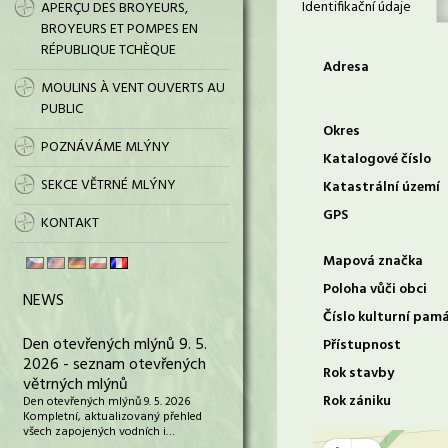
Identifikační údaje
APERÇU DES BROYEURS,
BROYEURS ET POMPES EN
RÉPUBLIQUE TCHÈQUE
Adresa
MOULINS À VENT OUVERTS AU
PUBLIC
Okres
POZNÁVÁME MLÝNY
Katalogové číslo
SEKCE VĚTRNÉ MLÝNY
Katastrální území
GPS
KONTAKT
Mapová značka
Poloha vůči obci
NEWS
Číslo kulturní pam
Den otevřených mlýnů 9. 5.
Přístupnost
2026 - seznam otevřených
Rok stavby
větrných mlýnů
Rok zániku
Den otevřených mlýnů 9. 5. 2026
Kompletní, aktualizovaný přehled
všech zapojených vodních i…