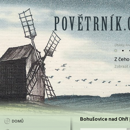
Otázky tov
•
•
Z čeho
Zobrazit
Bohušovice nad Ohří 
DOMŮ