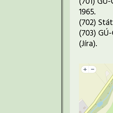
(701) GÚ-
1965.
(702) Stá
(703) GÚ-
(Jíra).
+