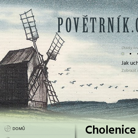
Otázky tov
•
•
Jak uc
Zobrazit
Cholenice 
DOMŮ