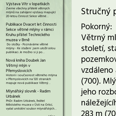
Výstava Vítr v lopatkách
Stručný 
Zveme všechny přátelé větrných
mlýnů na zahájení výstavy mapující
20-letou činnost Sekce větrné…
Pokorný:
Publikace Dvacet let činnosti
Sekce větrné mlýny v rámci
Větrný ml
Kruhu přátel Technického
muzea v Brně
Do složky - Poznáváme větrné
století, s
mlýny - Ke stažení jsem uložil celou
publikaci. Je možno si ji po…
pozemkové
Nová kniha Doubek Jan
Větrný mlýn v
vzdáleno 
Přemyslovicích
Historii i současnost větrného mlýna
(700). Ml
v Přemyslovicích na 120 stranách
mapuje nová publikace Větrný…
jeho rozb
Mlynářský slovník - Radim
Urbánek
náležející
PhDr. Radim Urbánek, ředitel
Městského muzea v Ústí na Orlicí,
vydal unikátní soubor mlynářských…
283 m (70