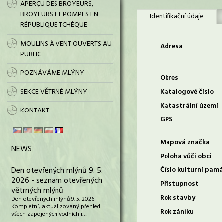
APERÇU DES BROYEURS,
BROYEURS ET POMPES EN
Identifikační údaje
RÉPUBLIQUE TCHÈQUE
MOULINS À VENT OUVERTS AU
Adresa
PUBLIC
POZNÁVÁME MLÝNY
Okres
SEKCE VĚTRNÉ MLÝNY
Katalogové číslo
Katastrální území
KONTAKT
GPS
Mapová značka
NEWS
Poloha vůči obci
Den otevřených mlýnů 9. 5.
Číslo kulturní pam
2026 - seznam otevřených
Přístupnost
větrných mlýnů
Rok stavby
Den otevřených mlýnů 9. 5. 2026
Kompletní, aktualizovaný přehled
Rok zániku
všech zapojených vodních i…