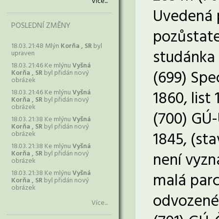
Více...
Uvedená p
POSLEDNÍ ZMĚNY
pozůstate
18.03. 21:48 Mlýn
Korňa , SR
byl
studánka 
upraven
18.03. 21:46 Ke mlýnu
Vyšná
(699) Spe
Korňa , SR
byl přidán nový
obrázek
1860, list 
18.03. 21:46 Ke mlýnu
Vyšná
Korňa , SR
byl přidán nový
obrázek
(700) GÚ-
18.03. 21:38 Ke mlýnu
Vyšná
Korňa , SR
byl přidán nový
1845, (sta
obrázek
18.03. 21:38 Ke mlýnu
Vyšná
Korňa , SR
byl přidán nový
není vyzn
obrázek
18.03. 21:38 Ke mlýnu
Vyšná
malá parc
Korňa , SR
byl přidán nový
obrázek
odvozené 
Více...