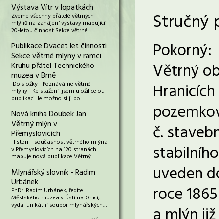
Výstava Vítr v lopatkách
Stručný 
Zveme všechny přátelé větrných
mlýnů na zahájení výstavy mapující
20-letou činnost Sekce větrné…
Pokorný:
Publikace Dvacet let činnosti
Sekce větrné mlýny v rámci
Větrný ob
Kruhu přátel Technického
muzea v Brně
Do složky - Poznáváme větrné
Hranicích
mlýny - Ke stažení jsem uložil celou
publikaci. Je možno si ji po…
pozemkové
Nová kniha Doubek Jan
Větrný mlýn v
č. stavebn
Přemyslovicích
Historii i současnost větrného mlýna
stabilního
v Přemyslovicích na 120 stranách
mapuje nová publikace Větrný…
uveden do
Mlynářský slovník - Radim
Urbánek
roce 1865
PhDr. Radim Urbánek, ředitel
Městského muzea v Ústí na Orlicí,
vydal unikátní soubor mlynářských…
a mlýn již