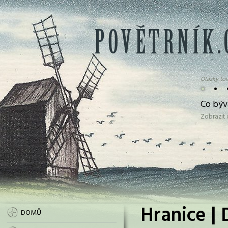
Otázky tov
•
•
Co bývá
Zobrazit
Hranice | 
DOMŮ