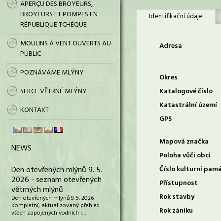
APERÇU DES BROYEURS,
BROYEURS ET POMPES EN
Identifikační údaje
RÉPUBLIQUE TCHÈQUE
MOULINS À VENT OUVERTS AU
Adresa
PUBLIC
POZNÁVÁME MLÝNY
Okres
SEKCE VĚTRNÉ MLÝNY
Katalogové číslo
Katastrální území
KONTAKT
GPS
Mapová značka
NEWS
Poloha vůči obci
Den otevřených mlýnů 9. 5.
Číslo kulturní pam
2026 - seznam otevřených
Přístupnost
větrných mlýnů
Rok stavby
Den otevřených mlýnů 9. 5. 2026
Kompletní, aktualizovaný přehled
Rok zániku
všech zapojených vodních i…