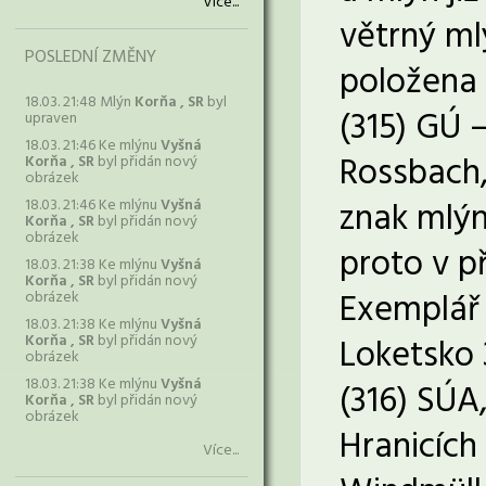
Více...
větrný mlý
POSLEDNÍ ZMĚNY
položena 
18.03. 21:48 Mlýn
Korňa , SR
byl
(315) GÚ 
upraven
18.03. 21:46 Ke mlýnu
Vyšná
Rossbach, 
Korňa , SR
byl přidán nový
obrázek
znak mlýn
18.03. 21:46 Ke mlýnu
Vyšná
Korňa , SR
byl přidán nový
obrázek
proto v p
18.03. 21:38 Ke mlýnu
Vyšná
Korňa , SR
byl přidán nový
Exemplář 
obrázek
18.03. 21:38 Ke mlýnu
Vyšná
Korňa , SR
byl přidán nový
Loketsko 
obrázek
18.03. 21:38 Ke mlýnu
Vyšná
(316) SÚA
Korňa , SR
byl přidán nový
obrázek
Hranicích 
Více...