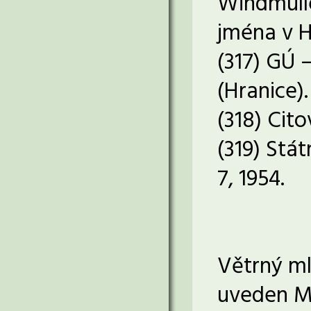
Windmülle
jména v H
(317) GÚ 
(Hranice).
(318) Cit
(319) Stá
7, 1954.
Větrný ml
uveden Mi