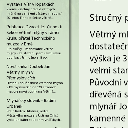
Výstava Vítr v lopatkách
Zveme všechny přátelé větrných
Stručný 
mlýnů na zahájení výstavy mapující
20-letou činnost Sekce větrné…
Publikace Dvacet let činnosti
Větrný ml
Sekce větrné mlýny v rámci
Kruhu přátel Technického
dostatečn
muzea v Brně
Do složky - Poznáváme větrné
mlýny - Ke stažení jsem uložil celou
výška je 
publikaci. Je možno si ji po…
Nová kniha Doubek Jan
velmi sta
Větrný mlýn v
Přemyslovicích
Původní v
Historii i současnost větrného mlýna
v Přemyslovicích na 120 stranách
dřevěná s
mapuje nová publikace Větrný…
Mlynářský slovník - Radim
mlynář Jo
Urbánek
PhDr. Radim Urbánek, ředitel
kamenné p
Městského muzea v Ústí na Orlicí,
vydal unikátní soubor mlynářských…