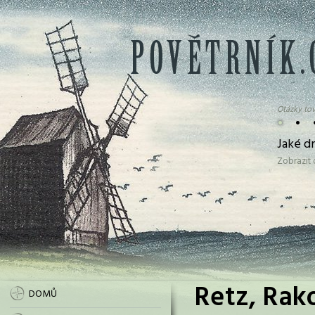
Otázky tov
•
•
Jaké d
Zobrazit
Retz, Rak
DOMŮ