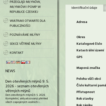
PRZEGLĄD MŁYNÓW,
MŁYNKÓW I POMP W
Identifikační údaje
REPUBLICE CZESKIEJ
WIATRAKI OTWARTE DLA
Adresa
PUBLICZNOŚCI
POZNÁVÁME MLÝNY
Okres
SEKCE VĚTRNÉ MLÝNY
Katalogové číslo
Katastrální území
KONTAKT
GPS
Mapová značka
NEWS
Poloha vůči obci
Den otevřených mlýnů 9. 5.
Číslo kulturní pam
2026 - seznam otevřených
větrných mlýnů
Přístupnost
Den otevřených mlýnů 9. 5. 2026
Rok stavby
Kompletní, aktualizovaný přehled
všech zapojených vodních i…
Rok zániku