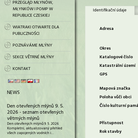
PRZEGLĄD MŁYNÓW,
MŁYNKÓW I POMP W
Identifikační údaje
REPUBLICE CZESKIEJ
WIATRAKI OTWARTE DLA
Adresa
PUBLICZNOŚCI
POZNÁVÁME MLÝNY
Okres
SEKCE VĚTRNÉ MLÝNY
Katalogové číslo
Katastrální území
KONTAKT
GPS
Mapová značka
NEWS
Poloha vůči obci
Den otevřených mlýnů 9. 5.
Číslo kulturní pam
2026 - seznam otevřených
větrných mlýnů
Přístupnost
Den otevřených mlýnů 9. 5. 2026
Kompletní, aktualizovaný přehled
Rok stavby
všech zapojených vodních i…