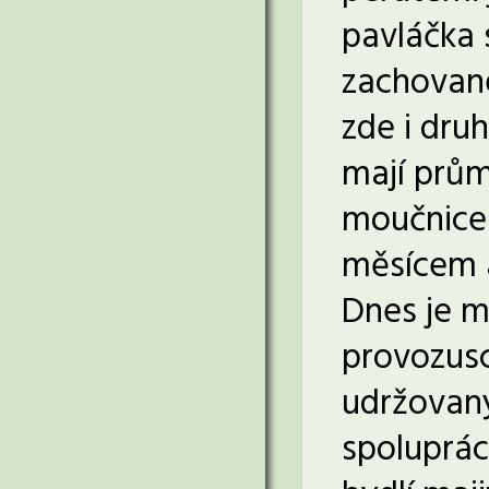
pavláčka 
zachované
zde i dru
mají prům
moučnice 
měsícem 
Dnes je m
provozusc
udržovaný
spoluprác