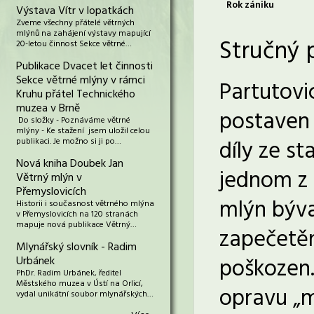
Rok zániku
Výstava Vítr v lopatkách
Zveme všechny přátelé větrných
mlýnů na zahájení výstavy mapující
Stručný 
20-letou činnost Sekce větrné…
Publikace Dvacet let činnosti
Sekce větrné mlýny v rámci
Partutovi
Kruhu přátel Technického
muzea v Brně
postaven 
Do složky - Poznáváme větrné
mlýny - Ke stažení jsem uložil celou
díly ze s
publikaci. Je možno si ji po…
Nová kniha Doubek Jan
jednom z 
Větrný mlýn v
Přemyslovicích
mlýn býva
Historii i současnost větrného mlýna
v Přemyslovicích na 120 stranách
mapuje nová publikace Větrný…
zapečetěn
Mlynářský slovník - Radim
poškozen.
Urbánek
PhDr. Radim Urbánek, ředitel
Městského muzea v Ústí na Orlicí,
opravu „m
vydal unikátní soubor mlynářských…