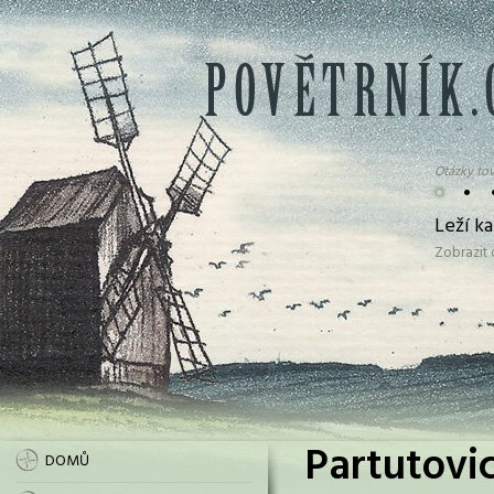
Otázky tov
•
•
Leží k
Zobrazit
Partutovic
DOMŮ