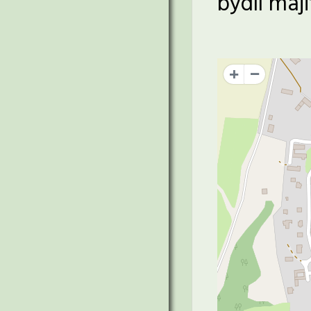
bydlí maj
+