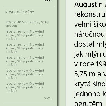
Více...
Augustin 
rekonstru
POSLEDNÍ ZMĚNY
velmi šik
18.03. 21:48 Mlýn
Korňa , SR
byl
upraven
náročnou 
18.03. 21:46 Ke mlýnu
Vyšná
Korňa , SR
byl přidán nový
obrázek
dostal ml
18.03. 21:46 Ke mlýnu
Vyšná
Korňa , SR
byl přidán nový
jak mlýn 
obrázek
18.03. 21:38 Ke mlýnu
Vyšná
v roce 19
Korňa , SR
byl přidán nový
obrázek
18.03. 21:38 Ke mlýnu
Vyšná
5,75 m a 
Korňa , SR
byl přidán nový
obrázek
krytá šin
18.03. 21:38 Ke mlýnu
Vyšná
Korňa , SR
byl přidán nový
obrázek
jednoho kř
Více...
perutěmi 