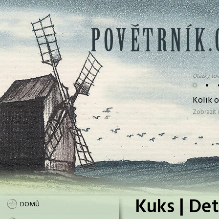
Otázky tov
•
•
Kolik 
Zobrazit
Kuks | Det
DOMŮ