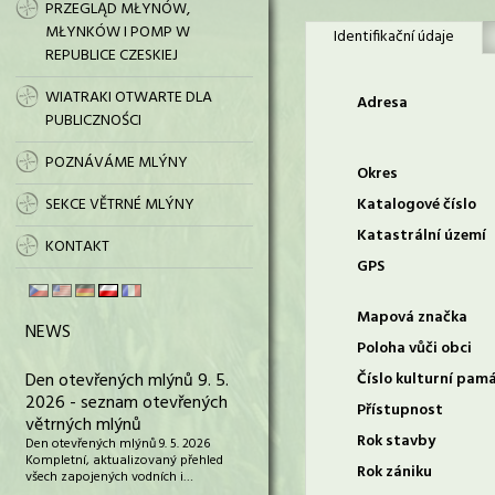
PRZEGLĄD MŁYNÓW,
MŁYNKÓW I POMP W
Identifikační údaje
REPUBLICE CZESKIEJ
WIATRAKI OTWARTE DLA
Adresa
PUBLICZNOŚCI
POZNÁVÁME MLÝNY
Okres
SEKCE VĚTRNÉ MLÝNY
Katalogové číslo
Katastrální území
KONTAKT
GPS
Mapová značka
NEWS
Poloha vůči obci
Den otevřených mlýnů 9. 5.
Číslo kulturní pam
2026 - seznam otevřených
Přístupnost
větrných mlýnů
Rok stavby
Den otevřených mlýnů 9. 5. 2026
Kompletní, aktualizovaný přehled
Rok zániku
všech zapojených vodních i…