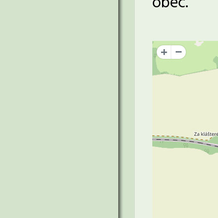
obec.
+