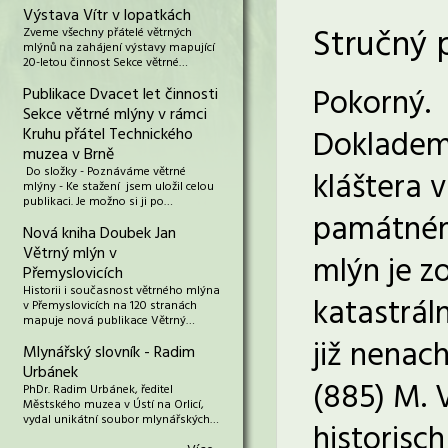
Výstava Vítr v lopatkách
Stručný 
Zveme všechny přátelé větrných
mlýnů na zahájení výstavy mapující
20-letou činnost Sekce větrné…
Pokorný.
Publikace Dvacet let činnosti
Sekce větrné mlýny v rámci
Dokladem
Kruhu přátel Technického
muzea v Brně
Do složky - Poznáváme větrné
kláštera 
mlýny - Ke stažení jsem uložil celou
publikaci. Je možno si ji po…
památném 
Nová kniha Doubek Jan
Větrný mlýn v
mlýn je z
Přemyslovicích
Historii i současnost větrného mlýna
katastrál
v Přemyslovicích na 120 stranách
mapuje nová publikace Větrný…
již nenac
Mlynářský slovník - Radim
Urbánek
(885) M. 
PhDr. Radim Urbánek, ředitel
Městského muzea v Ústí na Orlicí,
vydal unikátní soubor mlynářských…
historisc