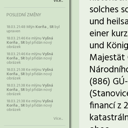
Více...
solches s
POSLEDNÍ ZMĚNY
und heils
18.03. 21:48 Mlýn
Korňa , SR
byl
einer kur
upraven
18.03. 21:46 Ke mlýnu
Vyšná
und König
Korňa , SR
byl přidán nový
obrázek
Majestät 
18.03. 21:46 Ke mlýnu
Vyšná
Korňa , SR
byl přidán nový
obrázek
Národního
18.03. 21:38 Ke mlýnu
Vyšná
Korňa , SR
byl přidán nový
(886) GÚ-
obrázek
18.03. 21:38 Ke mlýnu
Vyšná
Korňa , SR
byl přidán nový
(Stanovic
obrázek
18.03. 21:38 Ke mlýnu
Vyšná
financí z 
Korňa , SR
byl přidán nový
obrázek
katastrál
Více...