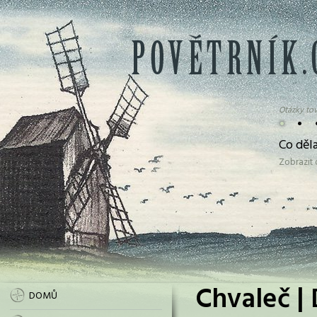
Otázky tov
•
•
Co děl
Zobrazit
Chvaleč | 
DOMŮ