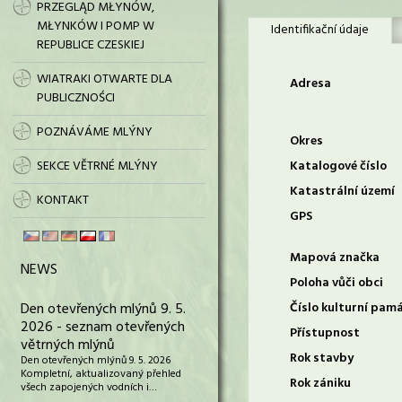
PRZEGLĄD MŁYNÓW,
MŁYNKÓW I POMP W
Identifikační údaje
REPUBLICE CZESKIEJ
WIATRAKI OTWARTE DLA
Adresa
PUBLICZNOŚCI
POZNÁVÁME MLÝNY
Okres
SEKCE VĚTRNÉ MLÝNY
Katalogové číslo
Katastrální území
KONTAKT
GPS
Mapová značka
NEWS
Poloha vůči obci
Den otevřených mlýnů 9. 5.
Číslo kulturní pam
2026 - seznam otevřených
Přístupnost
větrných mlýnů
Rok stavby
Den otevřených mlýnů 9. 5. 2026
Kompletní, aktualizovaný přehled
Rok zániku
všech zapojených vodních i…