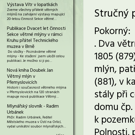
Výstava Vítr v lopatkách
Stručný 
Zveme všechny přátelé větrných
mlýnů na zahájení výstavy mapující
20-letou činnost Sekce větrné…
Pokorný:
Publikace Dvacet let činnosti
Sekce větrné mlýny v rámci
. Dva vět
Kruhu přátel Technického
muzea v Brně
Do složky - Poznáváme větrné
1805 (879)
mlýny - Ke stažení jsem uložil celou
publikaci. Je možno si ji po…
mlýn, pat
Nová kniha Doubek Jan
Větrný mlýn v
(881), v 
Přemyslovicích
Historii i současnost větrného mlýna
stály při
v Přemyslovicích na 120 stranách
mapuje nová publikace Větrný…
domu čp. 
Mlynářský slovník - Radim
Urbánek
k pozemků
PhDr. Radim Urbánek, ředitel
Městského muzea v Ústí na Orlicí,
vydal unikátní soubor mlynářských…
Polnosti,