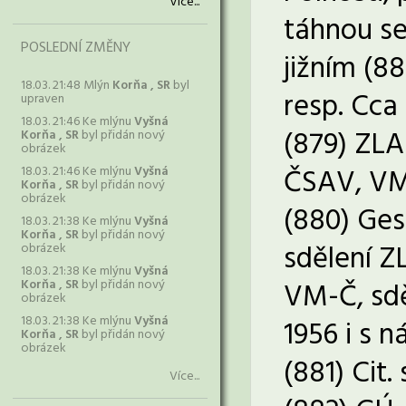
Více...
táhnou s
POSLEDNÍ ZMĚNY
jižním (8
18.03. 21:48 Mlýn
Korňa , SR
byl
resp. Cca
upraven
18.03. 21:46 Ke mlýnu
Vyšná
(879) ZLA
Korňa , SR
byl přidán nový
obrázek
ČSAV, VM-
18.03. 21:46 Ke mlýnu
Vyšná
Korňa , SR
byl přidán nový
obrázek
(880) Ges
18.03. 21:38 Ke mlýnu
Vyšná
Korňa , SR
byl přidán nový
sdělení ZL
obrázek
18.03. 21:38 Ke mlýnu
Vyšná
Korňa , SR
byl přidán nový
VM-Č, sdě
obrázek
18.03. 21:38 Ke mlýnu
Vyšná
1956 i s 
Korňa , SR
byl přidán nový
obrázek
(881) Cit.
Více...