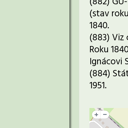
(882) GÚ-
(stav roku
1840.
(883) Viz 
Roku 1840
Ignácovi 
(884) Stá
1951.
+