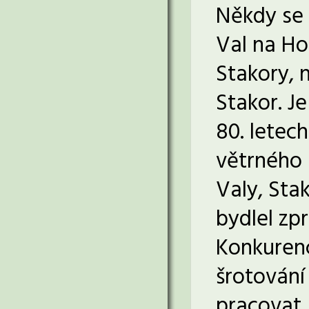
Někdy se 
Val na Ho
Stakory, n
Stakor. J
80. letech
větrného 
Valy, Stak
bydlel zpr
Konkurenc
šrotování
pracovat.