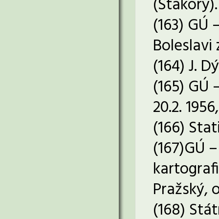
(Stakory)
(163) GÚ 
Boleslavi z
(164) J. D
(165) GÚ 
20.2. 1956,
(166) Stat
(167)GÚ –
kartograf
Pražský, 
(168) Stá