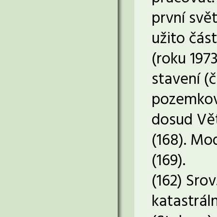
první svět
užito část
(roku 197
stavení (
pozemková
dosud Vět
(168). Mo
(169).
(162) Sro
katastráln