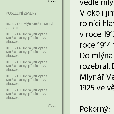
vedle mlý
Více...
V okolí ji
POSLEDNÍ ZMĚNY
rolníci hl
18.03. 21:48 Mlýn
Korňa , SR
byl
upraven
v roce 19
18.03. 21:46 Ke mlýnu
Vyšná
Korňa , SR
byl přidán nový
obrázek
roce 1914
18.03. 21:46 Ke mlýnu
Vyšná
Korňa , SR
byl přidán nový
Do mlýna 
obrázek
18.03. 21:38 Ke mlýnu
Vyšná
rozebral.
Korňa , SR
byl přidán nový
obrázek
Mlynář Vác
18.03. 21:38 Ke mlýnu
Vyšná
Korňa , SR
byl přidán nový
obrázek
1925 ve vě
18.03. 21:38 Ke mlýnu
Vyšná
Korňa , SR
byl přidán nový
obrázek
Více...
Pokorný: