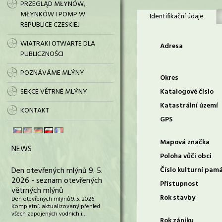
PRZEGLĄD MŁYNÓW,
MŁYNKÓW I POMP W
Identifikační údaje
REPUBLICE CZESKIEJ
WIATRAKI OTWARTE DLA
Adresa
PUBLICZNOŚCI
POZNÁVÁME MLÝNY
Okres
SEKCE VĚTRNÉ MLÝNY
Katalogové číslo
Katastrální území
KONTAKT
GPS
Mapová značka
NEWS
Poloha vůči obci
Den otevřených mlýnů 9. 5.
Číslo kulturní pam
2026 - seznam otevřených
Přístupnost
větrných mlýnů
Rok stavby
Den otevřených mlýnů 9. 5. 2026
Kompletní, aktualizovaný přehled
všech zapojených vodních i…
Rok zániku