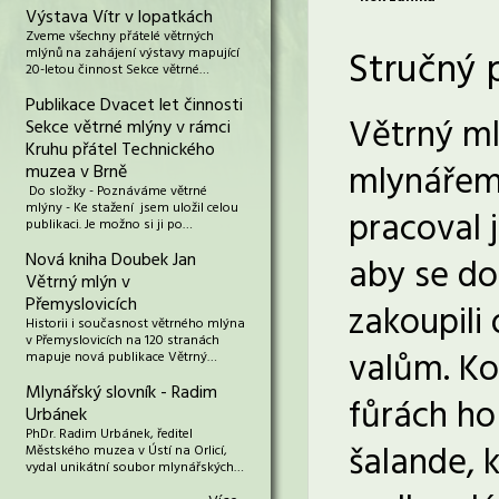
Výstava Vítr v lopatkách
Zveme všechny přátelé větrných
Stručný 
mlýnů na zahájení výstavy mapující
20-letou činnost Sekce větrné…
Publikace Dvacet let činnosti
Větrný ml
Sekce větrné mlýny v rámci
Kruhu přátel Technického
mlynářem
muzea v Brně
Do složky - Poznáváme větrné
mlýny - Ke stažení jsem uložil celou
pracoval 
publikaci. Je možno si ji po…
Nová kniha Doubek Jan
aby se do
Větrný mlýn v
Přemyslovicích
zakoupili
Historii i současnost větrného mlýna
v Přemyslovicích na 120 stranách
valům. Kou
mapuje nová publikace Větrný…
Mlynářský slovník - Radim
fůrách ho 
Urbánek
PhDr. Radim Urbánek, ředitel
šalande, 
Městského muzea v Ústí na Orlicí,
vydal unikátní soubor mlynářských…