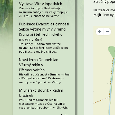
Stručný popi
Výstava Vítr v lopatkách
Zveme všechny přátelé větrných
Na trati Za m
mlýnů na zahájení výstavy mapující
Majitelem byl
20-letou činnost Sekce větrné…
Publikace Dvacet let činnosti
Sekce větrné mlýny v rámci
+
Kruhu přátel Technického
muzea v Brně
Do složky - Poznáváme větrné
mlýny - Ke stažení jsem uložil celou
publikaci. Je možno si ji po…
Nová kniha Doubek Jan
Větrný mlýn v
Přemyslovicích
Historii i současnost větrného mlýna
v Přemyslovicích na 120 stranách
mapuje nová publikace Větrný…
Mlynářský slovník - Radim
Urbánek
PhDr. Radim Urbánek, ředitel
Městského muzea v Ústí na Orlicí,
vydal unikátní soubor mlynářských…