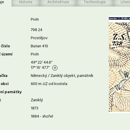
aje
Historie
Architektura
Technologie
Liter
Pivín
798 24
Prostějov
 číslo
Burian 410
í území
Pivín
49° 22' 44.6''
17° 10' 47.7''
ačka
Německý / Zaniklý objekt, památník
 obci
600 m JJZ od kostela
rní památky
t
Zaniklý
1873
1884 - shořel