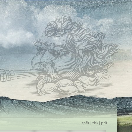
zpět
|
tisk
|
pdf