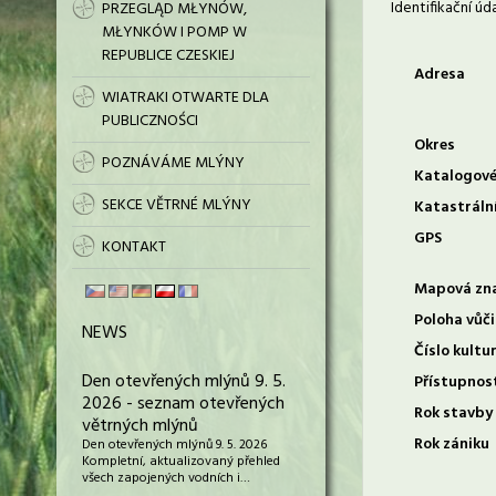
Identifikační úd
PRZEGLĄD MŁYNÓW,
MŁYNKÓW I POMP W
REPUBLICE CZESKIEJ
Adresa
WIATRAKI OTWARTE DLA
PUBLICZNOŚCI
Okres
POZNÁVÁME MLÝNY
Katalogové
SEKCE VĚTRNÉ MLÝNY
Katastráln
GPS
KONTAKT
Mapová zn
Poloha vůči
NEWS
Číslo kultu
Den otevřených mlýnů 9. 5.
Přístupnos
2026 - seznam otevřených
Rok stavby
větrných mlýnů
Rok zániku
Den otevřených mlýnů 9. 5. 2026
Kompletní, aktualizovaný přehled
všech zapojených vodních i…