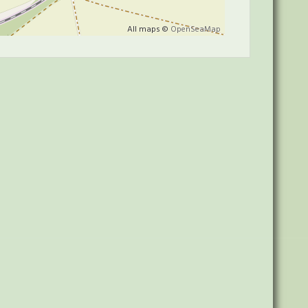
All maps ©
OpenSeaMap