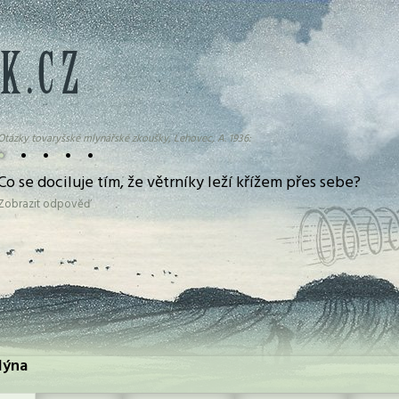
Otázky tovaryšské mlynářské zkoušky, Lehovec, A. 1936:
•
•
•
•
•
Co se dociluje tím, že větrníky leží křížem přes sebe?
Zobrazit odpověď
mlýna