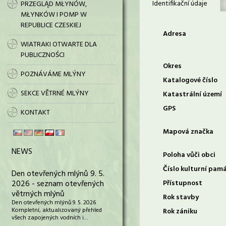
Identifikační údaje
PRZEGLĄD MŁYNÓW,
MŁYNKÓW I POMP W
REPUBLICE CZESKIEJ
Adresa
WIATRAKI OTWARTE DLA
PUBLICZNOŚCI
Okres
POZNÁVÁME MLÝNY
Katalogové číslo
SEKCE VĚTRNÉ MLÝNY
Katastrální území
GPS
KONTAKT
Mapová značka
NEWS
Poloha vůči obci
Číslo kulturní pam
Den otevřených mlýnů 9. 5.
2026 - seznam otevřených
Přístupnost
větrných mlýnů
Rok stavby
Den otevřených mlýnů 9. 5. 2026
Kompletní, aktualizovaný přehled
Rok zániku
všech zapojených vodních i…