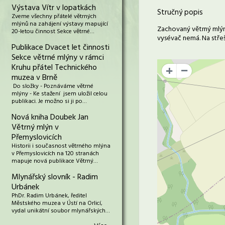
Výstava Vítr v lopatkách
Stručný popis
Zveme všechny přátelé větrných
mlýnů na zahájení výstavy mapující
Zachovaný větrný mlýn
20-letou činnost Sekce větrné…
vysévač nemá. Na stře
Publikace Dvacet let činnosti
Sekce větrné mlýny v rámci
Kruhu přátel Technického
+
muzea v Brně
Do složky - Poznáváme větrné
mlýny - Ke stažení jsem uložil celou
publikaci. Je možno si ji po…
Nová kniha Doubek Jan
Větrný mlýn v
Přemyslovicích
Historii i současnost větrného mlýna
v Přemyslovicích na 120 stranách
mapuje nová publikace Větrný…
Mlynářský slovník - Radim
Urbánek
PhDr. Radim Urbánek, ředitel
Městského muzea v Ústí na Orlicí,
vydal unikátní soubor mlynářských…