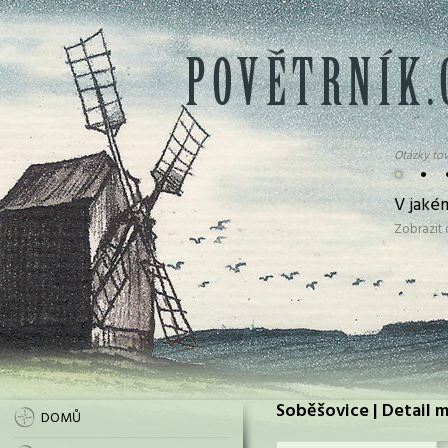
Otázky tov
•
•
V jaké
Zobrazit
Soběšovice | Detail 
DOMŮ