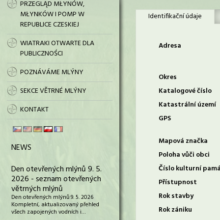
PRZEGLĄD MŁYNÓW,
MŁYNKÓW I POMP W
Identifikační údaje
REPUBLICE CZESKIEJ
WIATRAKI OTWARTE DLA
Adresa
PUBLICZNOŚCI
POZNÁVÁME MLÝNY
Okres
SEKCE VĚTRNÉ MLÝNY
Katalogové číslo
Katastrální území
KONTAKT
GPS
Mapová značka
NEWS
Poloha vůči obci
Den otevřených mlýnů 9. 5.
Číslo kulturní pam
2026 - seznam otevřených
Přístupnost
větrných mlýnů
Rok stavby
Den otevřených mlýnů 9. 5. 2026
Kompletní, aktualizovaný přehled
Rok zániku
všech zapojených vodních i…