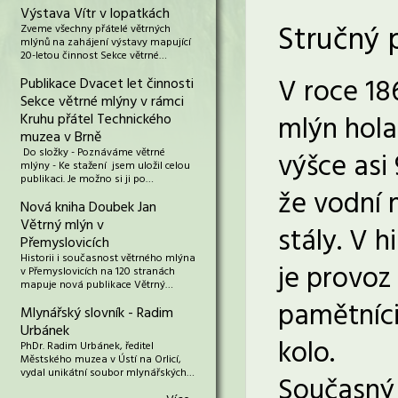
Výstava Vítr v lopatkách
Stručný 
Zveme všechny přátelé větrných
mlýnů na zahájení výstavy mapující
20-letou činnost Sekce větrné…
V roce 18
Publikace Dvacet let činnosti
Sekce větrné mlýny v rámci
mlýn hola
Kruhu přátel Technického
muzea v Brně
Do složky - Poznáváme větrné
výšce asi
mlýny - Ke stažení jsem uložil celou
publikaci. Je možno si ji po…
že vodní 
Nová kniha Doubek Jan
Větrný mlýn v
stály. V 
Přemyslovicích
Historii i současnost větrného mlýna
je provoz
v Přemyslovicích na 120 stranách
mapuje nová publikace Větrný…
pamětníci
Mlynářský slovník - Radim
Urbánek
kolo.
PhDr. Radim Urbánek, ředitel
Městského muzea v Ústí na Orlicí,
vydal unikátní soubor mlynářských…
Současný 