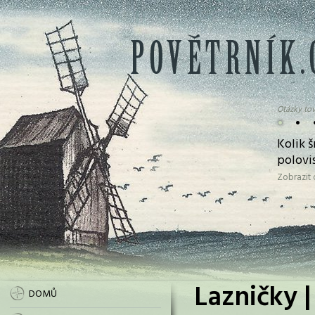
Otázky tov
•
•
Kolik 
polovi
Zobrazit
Lazničky |
DOMŮ