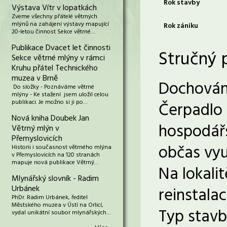
Rok stavby
Výstava Vítr v lopatkách
Zveme všechny přátelé větrných
mlýnů na zahájení výstavy mapující
Rok zániku
20-letou činnost Sekce větrné…
Publikace Dvacet let činnosti
Stručný 
Sekce větrné mlýny v rámci
Kruhu přátel Technického
muzea v Brně
Dochován 
Do složky - Poznáváme větrné
mlýny - Ke stažení jsem uložil celou
publikaci. Je možno si ji po…
Čerpadlo 
Nová kniha Doubek Jan
hospodářs
Větrný mlýn v
Přemyslovicích
občas vyu
Historii i současnost větrného mlýna
v Přemyslovicích na 120 stranách
mapuje nová publikace Větrný…
Na lokali
Mlynářský slovník - Radim
Urbánek
reinstala
PhDr. Radim Urbánek, ředitel
Městského muzea v Ústí na Orlicí,
Typ stavb
vydal unikátní soubor mlynářských…