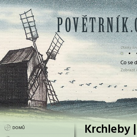
Otázky tov
•
•
Co se d
Zobrazit
Krchleby |
DOMŮ