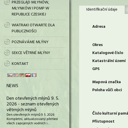
PRZEGLĄD MŁYNÓW,
MŁYNKÓW I POMP W
Identifikační údaje
REPUBLICE CZESKIEJ
WIATRAKI OTWARTE DLA
Adresa
PUBLICZNOŚCI
POZNÁVÁME MLÝNY
Okres
SEKCE VĚTRNÉ MLÝNY
Katalogové číslo
Katastrální území
KONTAKT
GPS
Mapová značka
NEWS
Poloha vůči obci
Den otevřených mlýnů 9. 5.
2026 - seznam otevřených
větrných mlýnů
Číslo kulturní pam
Den otevřených mlýnů 9. 5. 2026
Kompletní, aktualizovaný přehled
Přístupnost
všech zapojených vodních i…