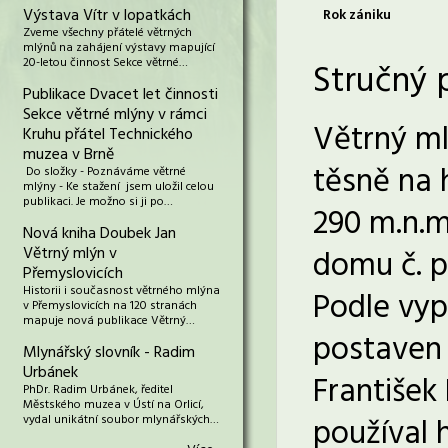
Výstava Vítr v lopatkách
Rok zániku
Zveme všechny přátelé větrných
mlýnů na zahájení výstavy mapující
20-letou činnost Sekce větrné…
Stručný 
Publikace Dvacet let činnosti
Sekce větrné mlýny v rámci
Větrný ml
Kruhu přátel Technického
muzea v Brně
těsně na 
Do složky - Poznáváme větrné
mlýny - Ke stažení jsem uložil celou
publikaci. Je možno si ji po…
290 m.n.m
Nová kniha Doubek Jan
Větrný mlýn v
domu č. p.
Přemyslovicích
Historii i současnost větrného mlýna
Podle vyp
v Přemyslovicích na 120 stranách
mapuje nová publikace Větrný…
postaven 
Mlynářský slovník - Radim
Urbánek
František
PhDr. Radim Urbánek, ředitel
Městského muzea v Ústí na Orlicí,
používal 
vydal unikátní soubor mlynářských…