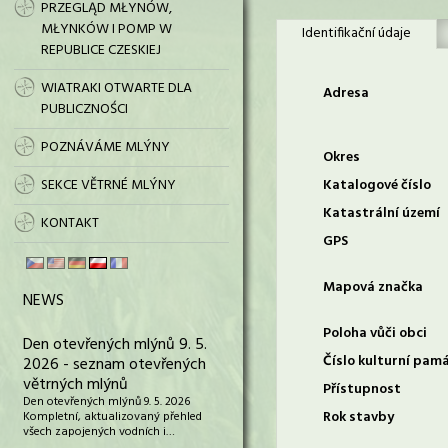
PRZEGLĄD MŁYNÓW,
MŁYNKÓW I POMP W
Identifikační údaje
REPUBLICE CZESKIEJ
WIATRAKI OTWARTE DLA
Adresa
PUBLICZNOŚCI
POZNÁVÁME MLÝNY
Okres
SEKCE VĚTRNÉ MLÝNY
Katalogové číslo
Katastrální území
KONTAKT
GPS
Mapová značka
NEWS
Poloha vůči obci
Den otevřených mlýnů 9. 5.
Číslo kulturní pam
2026 - seznam otevřených
větrných mlýnů
Přístupnost
Den otevřených mlýnů 9. 5. 2026
Rok stavby
Kompletní, aktualizovaný přehled
všech zapojených vodních i…