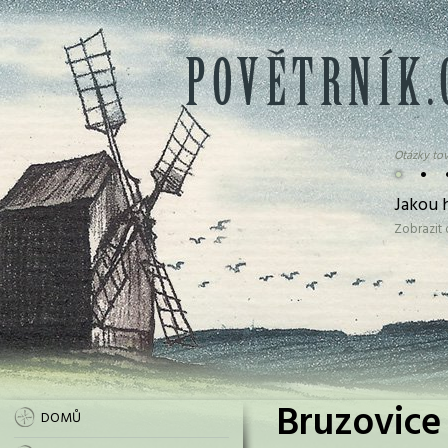
Otázky tov
•
•
Jakou 
Zobrazit
Bruzovice 
DOMŮ