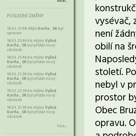
Více...
konstrukč
POSLEDNÍ ZMĚNY
vysévač, 
18.03. 21:48 Mlýn
Korňa , SR
byl
není žádn
upraven
18.03. 21:46 Ke mlýnu
Vyšná
obilí na š
Korňa , SR
byl přidán nový
obrázek
Naposledy
18.03. 21:46 Ke mlýnu
Vyšná
Korňa , SR
byl přidán nový
obrázek
století. P
18.03. 21:38 Ke mlýnu
Vyšná
Korňa , SR
byl přidán nový
nebyl v p
obrázek
18.03. 21:38 Ke mlýnu
Vyšná
prostor b
Korňa , SR
byl přidán nový
obrázek
Obec Bruz
18.03. 21:38 Ke mlýnu
Vyšná
Korňa , SR
byl přidán nový
obrázek
opravu. O
Více...