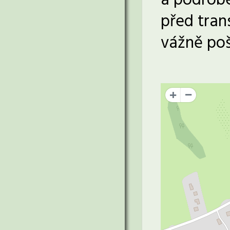
a podrobe
před tran
vážně poš
+