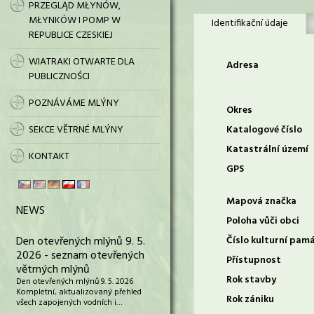
PRZEGLĄD MŁYNÓW,
MŁYNKÓW I POMP W
Identifikační údaje
REPUBLICE CZESKIEJ
WIATRAKI OTWARTE DLA
Adresa
PUBLICZNOŚCI
POZNÁVÁME MLÝNY
Okres
SEKCE VĚTRNÉ MLÝNY
Katalogové číslo
Katastrální území
KONTAKT
GPS
Mapová značka
NEWS
Poloha vůči obci
Den otevřených mlýnů 9. 5.
Číslo kulturní pam
2026 - seznam otevřených
Přístupnost
větrných mlýnů
Rok stavby
Den otevřených mlýnů 9. 5. 2026
Kompletní, aktualizovaný přehled
Rok zániku
všech zapojených vodních i…