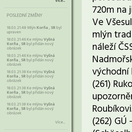
Více...
720m na j
POSLEDNÍ ZMĚNY
Ve Všesul
18.03. 21:48 Mlýn
Korňa , SR
byl
mlýn trad
upraven
18.03. 21:46 Ke mlýnu
Vyšná
náleží ČS
Korňa , SR
byl přidán nový
obrázek
Nadmořská
18.03. 21:46 Ke mlýnu
Vyšná
Korňa , SR
byl přidán nový
obrázek
východní 
18.03. 21:38 Ke mlýnu
Vyšná
Korňa , SR
byl přidán nový
(261) Ruko
obrázek
18.03. 21:38 Ke mlýnu
Vyšná
Korňa , SR
byl přidán nový
upozorněn
obrázek
18.03. 21:38 Ke mlýnu
Vyšná
Roubíkovi
Korňa , SR
byl přidán nový
obrázek
(262) GÚ 
Více...