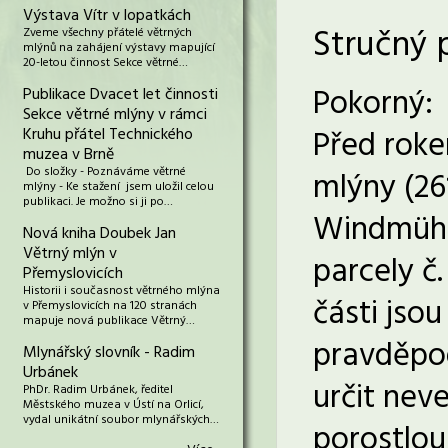
Výstava Vítr v lopatkách
Stručný 
Zveme všechny přátelé větrných
mlýnů na zahájení výstavy mapující
20-letou činnost Sekce větrné…
Pokorný:
Publikace Dvacet let činnosti
Sekce větrné mlýny v rámci
Před roke
Kruhu přátel Technického
muzea v Brně
Do složky - Poznáváme větrné
mlýny (26
mlýny - Ke stažení jsem uložil celou
publikaci. Je možno si ji po…
Windmühle
Nová kniha Doubek Jan
Větrný mlýn v
parcely č.
Přemyslovicích
Historii i současnost větrného mlýna
části jso
v Přemyslovicích na 120 stranách
mapuje nová publikace Větrný…
pravděpod
Mlynářský slovník - Radim
Urbánek
určit neve
PhDr. Radim Urbánek, ředitel
Městského muzea v Ústí na Orlicí,
vydal unikátní soubor mlynářských…
porostlou