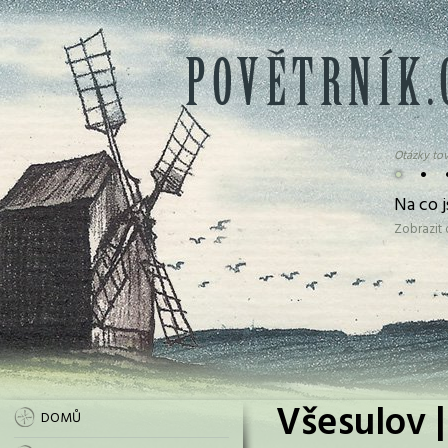
Otázky tov
•
•
Na co 
Zobrazit
Všesulov |
DOMŮ