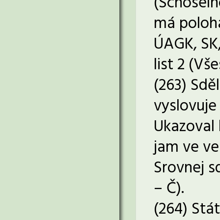
(Schöselho
má poloha
ÚAGK, SK, 
list 2 (Vše
(263) Sděl
vyslovuje
Ukazoval 
jam ve ve
Srovnej s
– Č).
(264) Stát