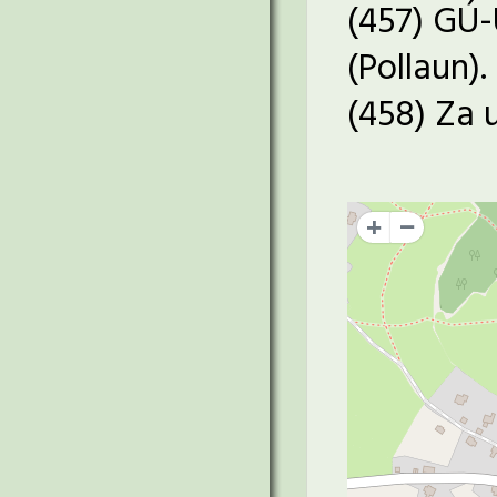
(457) GÚ-
(Pollaun).
(458) Za 
+