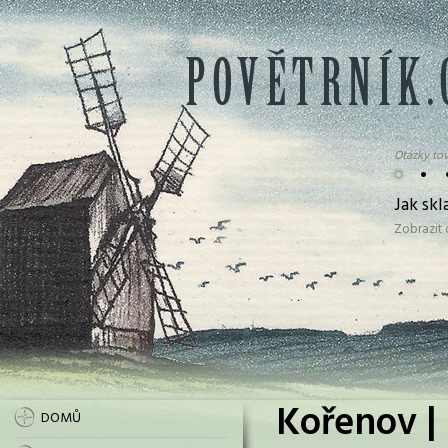
Otázky tov
•
•
Jak sk
Zobrazit
Kořenov |
DOMŮ