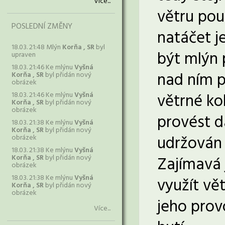
Více...
větru pou
POSLEDNÍ ZMĚNY
natáčet j
18.03. 21:48 Mlýn
Korňa , SR
byl
být mlýn 
upraven
18.03. 21:46 Ke mlýnu
Vyšná
nad ním p
Korňa , SR
byl přidán nový
obrázek
větrné ko
18.03. 21:46 Ke mlýnu
Vyšná
Korňa , SR
byl přidán nový
obrázek
provést d
18.03. 21:38 Ke mlýnu
Vyšná
Korňa , SR
byl přidán nový
udržován 
obrázek
18.03. 21:38 Ke mlýnu
Vyšná
Korňa , SR
byl přidán nový
Zajímavá 
obrázek
18.03. 21:38 Ke mlýnu
Vyšná
využít vět
Korňa , SR
byl přidán nový
obrázek
jeho prov
Více...