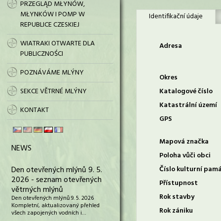
PRZEGLĄD MŁYNÓW,
MŁYNKÓW I POMP W
Identifikační údaje
REPUBLICE CZESKIEJ
WIATRAKI OTWARTE DLA
Adresa
PUBLICZNOŚCI
POZNÁVÁME MLÝNY
Okres
SEKCE VĚTRNÉ MLÝNY
Katalogové číslo
Katastrální území
KONTAKT
GPS
Mapová značka
NEWS
Poloha vůči obci
Den otevřených mlýnů 9. 5.
Číslo kulturní pam
2026 - seznam otevřených
Přístupnost
větrných mlýnů
Rok stavby
Den otevřených mlýnů 9. 5. 2026
Kompletní, aktualizovaný přehled
Rok zániku
všech zapojených vodních i…