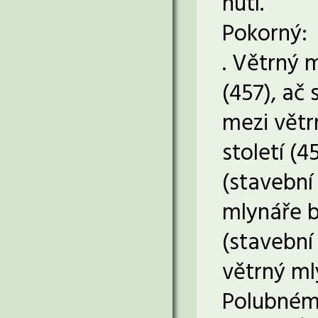
hutí.
Pokorný:
. Větrný 
(457), ač
mezi větrn
století (
(stavební
mlynáře b
(stavební 
větrný ml
Polubném