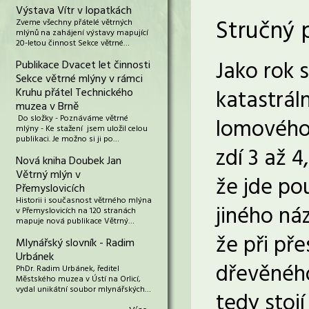
Výstava Vítr v lopatkách
Stručný 
Zveme všechny přátelé větrných
mlýnů na zahájení výstavy mapující
20-letou činnost Sekce větrné…
Jako rok 
Publikace Dvacet let činnosti
Sekce větrné mlýny v rámci
katastrál
Kruhu přátel Technického
muzea v Brně
Do složky - Poznáváme větrné
lomového
mlýny - Ke stažení jsem uložil celou
publikaci. Je možno si ji po…
zdí 3 až 
Nová kniha Doubek Jan
Větrný mlýn v
že jde po
Přemyslovicích
Historii i současnost větrného mlýna
jiného ná
v Přemyslovicích na 120 stranách
mapuje nová publikace Větrný…
že při př
Mlynářský slovník - Radim
Urbánek
dřevěného
PhDr. Radim Urbánek, ředitel
Městského muzea v Ústí na Orlicí,
vydal unikátní soubor mlynářských…
tedy stojí