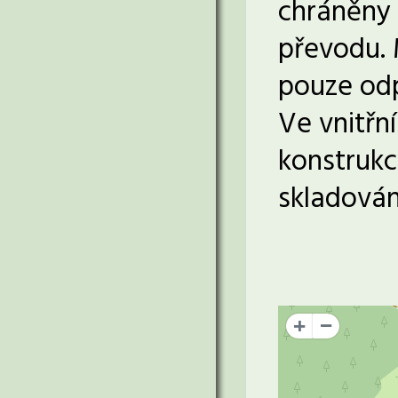
chráněny
převodu. 
pouze odp
Ve vnitřn
konstrukce
skladován
+