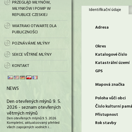
PRZEGLĄD MŁYNÓW,
MŁYNKÓW I POMP W
Identifikační údaje
REPUBLICE CZESKIEJ
WIATRAKI OTWARTE DLA
Adresa
PUBLICZNOŚCI
POZNÁVÁME MLÝNY
Okres
SEKCE VĚTRNÉ MLÝNY
Katalogové číslo
Katastrální území
KONTAKT
GPS
Mapová značka
NEWS
Poloha vůči obci
Den otevřených mlýnů 9. 5.
Číslo kulturní pam
2026 - seznam otevřených
větrných mlýnů
Přístupnost
Den otevřených mlýnů 9. 5. 2026
Rok stavby
Kompletní, aktualizovaný přehled
všech zapojených vodních i…