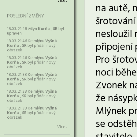
Více...
na autě, 
POSLEDNÍ ZMĚNY
šrotování
18.03. 21:48 Mlýn
Korňa , SR
byl
nesloužil
upraven
18.03. 21:46 Ke mlýnu
Vyšná
připojení 
Korňa , SR
byl přidán nový
obrázek
Pro šrotov
18.03. 21:46 Ke mlýnu
Vyšná
Korňa , SR
byl přidán nový
obrázek
noci běhe
18.03. 21:38 Ke mlýnu
Vyšná
Korňa , SR
byl přidán nový
Zvonek na
obrázek
18.03. 21:38 Ke mlýnu
Vyšná
že násypk
Korňa , SR
byl přidán nový
obrázek
Mlýnek pr
18.03. 21:38 Ke mlýnu
Vyšná
Korňa , SR
byl přidán nový
obrázek
se odstěh
Více...