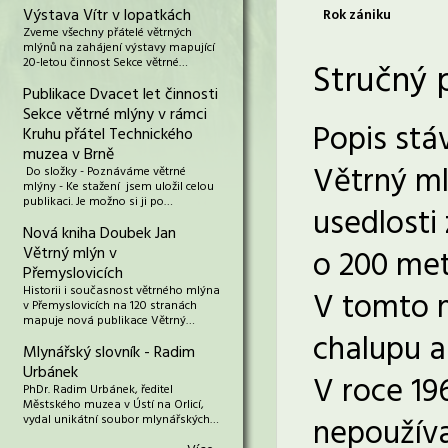
Výstava Vítr v lopatkách
Rok zániku
Zveme všechny přátelé větrných
mlýnů na zahájení výstavy mapující
20-letou činnost Sekce větrné…
Stručný 
Publikace Dvacet let činnosti
Sekce větrné mlýny v rámci
Popis stáv
Kruhu přátel Technického
muzea v Brně
Větrný ml
Do složky - Poznáváme větrné
mlýny - Ke stažení jsem uložil celou
publikaci. Je možno si ji po…
usedlosti
Nová kniha Doubek Jan
Větrný mlýn v
o 200 met
Přemyslovicích
Historii i současnost větrného mlýna
V tomto m
v Přemyslovicích na 120 stranách
mapuje nová publikace Větrný…
chalupu a 
Mlynářský slovník - Radim
Urbánek
V roce 196
PhDr. Radim Urbánek, ředitel
Městského muzea v Ústí na Orlicí,
nepoužíva
vydal unikátní soubor mlynářských…