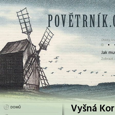
Otázky tov
•
•
Jak mus
Zobrazit
Vyšná Korň
DOMŮ