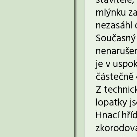
stavitele,
mlýnku zař
nezasáhl 
Současný 
nenarušen
je v uspo
částečně 
Z technic
lopatky j
Hnací hří
zkorodova