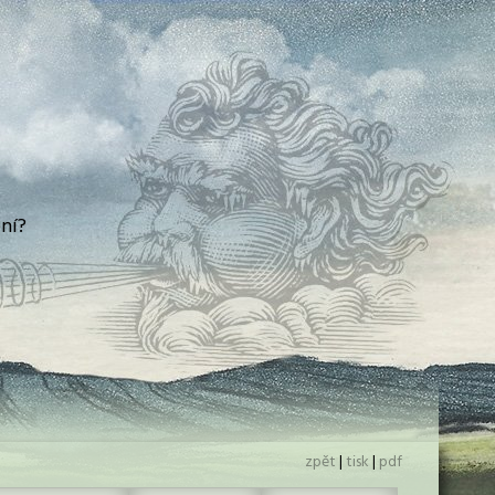
ní?
zpět
|
tisk
|
pdf