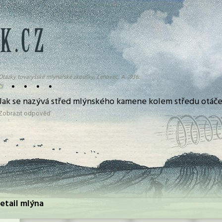
Otázky tovaryšské mlynářské zkoušky, Lehovec, A. 1936:
•
•
•
•
•
Jak se nazývá střed mlýnského kamene kolem středu otáče
Zobrazit odpověď
etail mlýna