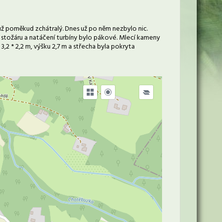
už poměkud zchátralý. Dnes už po něm nezbylo nic.
 stožáru a natáčení turbíny bylo pákové. Mlecí kameny
,2 * 2,2 m, výšku 2,7 m a střecha byla pokryta