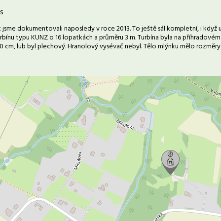
s
 jsme dokumentovali naposledy v roce 2013. To ještě sál kompletní, i když 
rbínu typu KUNZ o 16 lopatkách a průměru 3 m. Turbína byla na příhradovém
 cm, lub byl plechový. Hranolový vysévač nebyl. Tělo mlýnku mělo rozměry 3