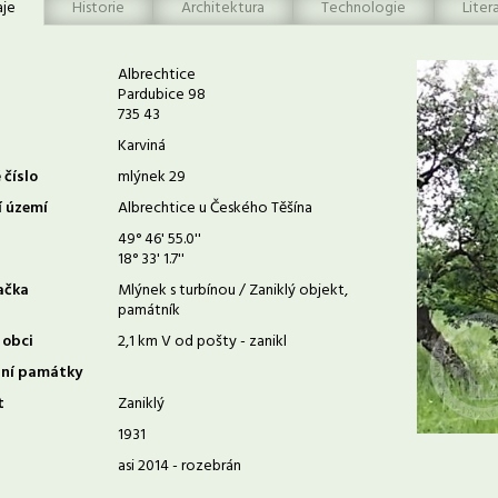
aje
Historie
Architektura
Technologie
Liter
Albrechtice
Pardubice 98
735 43
Karviná
 číslo
mlýnek 29
í území
Albrechtice u Českého Těšína
49° 46' 55.0''
18° 33' 1.7''
ačka
Mlýnek s turbínou / Zaniklý objekt,
památník
 obci
2,1 km V od pošty - zanikl
rní památky
t
Zaniklý
1931
asi 2014 - rozebrán