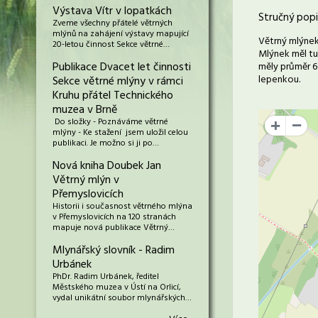
Výstava Vítr v lopatkách
Stručný popi
Zveme všechny přátelé větrných
mlýnů na zahájení výstavy mapující
Větrný mlýnek
20-letou činnost Sekce větrné…
Mlýnek měl tu
Publikace Dvacet let činnosti
měly průměr 60
lepenkou.
Sekce větrné mlýny v rámci
Kruhu přátel Technického
muzea v Brně
Do složky - Poznáváme větrné
+
mlýny - Ke stažení jsem uložil celou
publikaci. Je možno si ji po…
Nová kniha Doubek Jan
Větrný mlýn v
Přemyslovicích
Historii i současnost větrného mlýna
v Přemyslovicích na 120 stranách
mapuje nová publikace Větrný…
Mlynářský slovník - Radim
Urbánek
PhDr. Radim Urbánek, ředitel
Městského muzea v Ústí na Orlicí,
vydal unikátní soubor mlynářských…