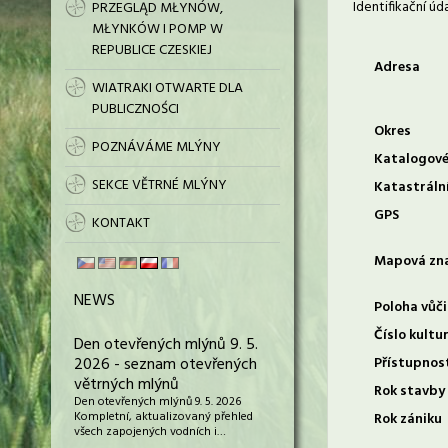
Identifikační úd
PRZEGLĄD MŁYNÓW,
MŁYNKÓW I POMP W
REPUBLICE CZESKIEJ
Adresa
WIATRAKI OTWARTE DLA
PUBLICZNOŚCI
Okres
POZNÁVÁME MLÝNY
Katalogové
SEKCE VĚTRNÉ MLÝNY
Katastráln
GPS
KONTAKT
Mapová zn
NEWS
Poloha vůči
Číslo kultu
Den otevřených mlýnů 9. 5.
2026 - seznam otevřených
Přístupnos
větrných mlýnů
Rok stavby
Den otevřených mlýnů 9. 5. 2026
Kompletní, aktualizovaný přehled
Rok zániku
všech zapojených vodních i…