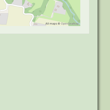
All maps ©
OpenSeaMap